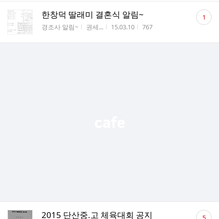
댓
한창덕 딸래미 결혼식 알림~
1
글
게시판명
작성자
작성시간
조회수
경조사 알림~
권세...
15.03.10
767
수
댓
2015 단산중.고 체육대회 공지
5