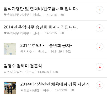
댓
참석자명단 및 연회비/찬조금내역 입니다.
1
글
게시판명
작성자
작성시간
조회수
♥추억나무 가계부
권세...
14.12.16
60
수
댓
2014년 추억나무 송년회 회계내역입니다.
1
글
게시판명
작성자
작성시간
조회수
♥추억나무 가계부
권세...
14.12.16
60
수
댓
2014' 추억나무 송년회 공지~
7
글
게시판명
작성자
작성시간
조회수
공지사항~
권세...
14.11.19
102
수
댓
김영수 딸래미 결혼식
4
글
게시판명
작성자
작성시간
조회수
경조사 알림~
안순...
14.10.30
130
수
댓
2014어상천면민 체육대회 경품 자전거
2
글
게시판명
작성자
작성시간
조회수
★모임사진첩
허수...
14.10.28
38
수
댓
14년 초딩 결산 보고
3