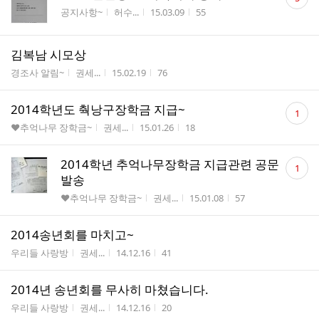
글
게시판명
작성자
작성시간
조회수
공지사항~
허수...
15.03.09
55
수
김복남 시모상
게시판명
작성자
작성시간
조회수
경조사 알림~
권세...
15.02.19
76
댓
2014학년도 춱낭구장학금 지급~
1
글
게시판명
작성자
작성시간
조회수
♥추억나무 장학금~
권세...
15.01.26
18
수
댓
2014학년 추억나무장학금 지급관련 공문
1
글
발송
수
게시판명
작성자
작성시간
조회수
♥추억나무 장학금~
권세...
15.01.08
57
2014송년회를 마치고~
게시판명
작성자
작성시간
조회수
우리들 사랑방
권세...
14.12.16
41
2014년 송년회를 무사히 마쳤습니다.
게시판명
작성자
작성시간
조회수
우리들 사랑방
권세...
14.12.16
20