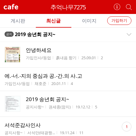
cafe
추억나무7275
카
개
페
별
개
정
카
게시판
최신글
이미지
가입하기
보
별
페
전
전
보
검
2019 송년회 공지~
공지
카
공지목록 펼치기/접기
체
기
색
체
페
글
글
안녕하세요
리
메
게시판명
작성자
작성시간
조회수
가입인사/등업
흙내음 향기
25.09.01
2
스
뉴
트
에.-너.-지의 중심과 공.-간.의 사.고
게시판명
작성자
작성시간
조회수
가입인사/등업
채호준
20.01.11
4
2019 송년회 공지~
게시판명
작성자
작성시간
조회수
공지사항~
권세종(깜지)
19.12.12
5
댓
서석준감사인사
1
글
게시판명
작성자
작성시간
조회수
공지사항~
서석만(태광짱...
19.11.24
11
수