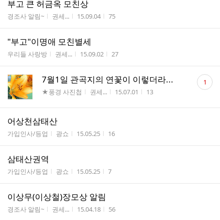
부고 큰 허금옥 모친상
게시판명
작성자
작성시간
조회수
경조사 알림~
권세...
15.09.04
75
"부고"이명애 모친별세
게시판명
작성자
작성시간
조회수
우리들 사랑방
권세...
15.09.02
27
댓
7월1일 관곡지의 연꽃이 이렇더라...
1
글
게시판명
작성자
작성시간
조회수
★풍경 사진첩
권세...
15.07.01
13
수
어상천삼태산
게시판명
작성자
작성시간
조회수
가입인사/등업
광쇼
15.05.25
16
삼태산권역
게시판명
작성자
작성시간
조회수
가입인사/등업
광쇼
15.05.25
7
이상무(이상철)장모상 알림
게시판명
작성자
작성시간
조회수
경조사 알림~
권세...
15.04.18
56