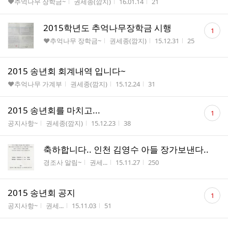
게시판명
작성자
작성시간
조회수
♥추억나무 장학금~
권세종(깜지)
16.01.14
21
댓
2015학년도 추억나무장학금 시행
1
글
게시판명
작성자
작성시간
조회수
♥추억나무 장학금~
권세종(깜지)
15.12.31
25
수
2015 송년회 회계내역 입니다~
게시판명
작성자
작성시간
조회수
♥추억나무 가계부
권세종(깜지)
15.12.24
31
댓
2015 송년회를 마치고...
1
글
게시판명
작성자
작성시간
조회수
공지사항~
권세종(깜지)
15.12.23
38
수
축하합니다.. 인천 김영수 아들 장가보낸다..
게시판명
작성자
작성시간
조회수
경조사 알림~
권세...
15.11.27
250
댓
2015 송년회 공지
1
글
게시판명
작성자
작성시간
조회수
공지사항~
권세...
15.11.03
51
수