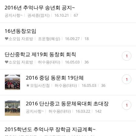
2016년 추억나무 송년회 공지~
게시판명
작성자
작성시간
조회수
공지사항~
권세종(깜지)
16.10.21
67
16년동창모임
게시판명
작성자
작성시간
조회수
♥소모임 자료방
조운형(혜성)
16.09.27
18
댓
단산중학교 제19회 동창회 회칙
1
글
게시판명
작성자
작성시간
조회수
♥소모임 자료방
허수용(대타)
16.05.03
36
수
댓
2016 중딩 동문회 19단체
1
글
게시판명
작성자
작성시간
조회수
★모임사진첩
허수용(대타)
16.05.03
36
수
댓
2016 단산중고 동문체육대회 초대장
1
글
게시판명
작성자
작성시간
조회수
공지사항~
허수용(대타)
16.03.22
142
수
2015학년도 추억나무 장학금 지급계획~