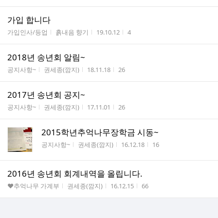
가입 합니다
게시판명
작성자
작성시간
조회수
가입인사/등업
흙내음 향기
19.10.12
4
2018년 송년회 알림~
게시판명
작성자
작성시간
조회수
공지사항~
권세종(깜지)
18.11.18
26
2017년 송년회 공지~
게시판명
작성자
작성시간
조회수
공지사항~
권세종(깜지)
17.11.01
26
2015학년추억나무장학금 시동~
게시판명
작성자
작성시간
조회수
공지사항~
권세종(깜지)
16.12.18
16
2016년 송년회 회계내역을 올립니다.
게시판명
작성자
작성시간
조회수
♥추억나무 가계부
권세종(깜지)
16.12.15
66