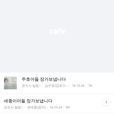
주호아들 장가보냅니다
게시판명
작성자
작성시간
조회수
경조사 알림~
김주호(감로수...
16.10.29
78
댓
세종이아들 장가보냅니다
1
글
게시판명
작성자
작성시간
조회수
경조사 알림~
권세종(깜지)
16.10.24
89
수