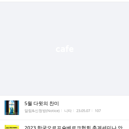
5월 다윗의 찬미
게시판명
작성자
작성시간
조회수
알림&신청방(Notice)
니타
23.05.07
107
2023 한국오르프슐베르크협회 춘계세미나 안