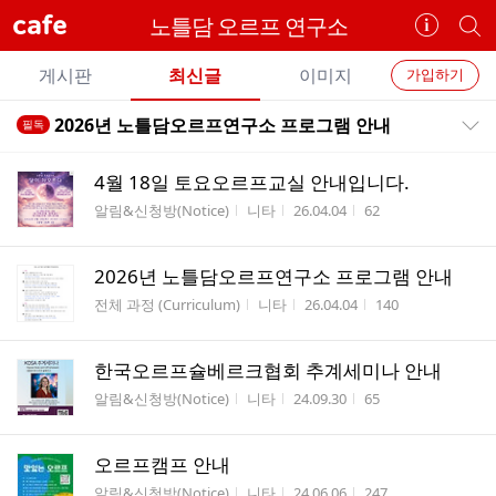
cafe
노틀담 오르프 연구소
카
개
페
별
개
정
카
게시판
최신글
이미지
가입하기
보
별
페
전
전
보
검
2026년 노틀담오르프연구소 프로그램 안내
필독
카
공지목록 펼치기/접기
체
기
색
체
페
글
글
4월 18일 토요오르프교실 안내입니다.
리
메
게시판명
작성자
작성시간
조회수
알림&신청방(Notice)
니타
26.04.04
62
스
뉴
트
2026년 노틀담오르프연구소 프로그램 안내
게시판명
작성자
작성시간
조회수
전체 과정 (Curriculum)
니타
26.04.04
140
한국오르프슐베르크협회 추계세미나 안내
게시판명
작성자
작성시간
조회수
알림&신청방(Notice)
니타
24.09.30
65
오르프캠프 안내
게시판명
작성자
작성시간
조회수
알림&신청방(Notice)
니타
24.06.06
247