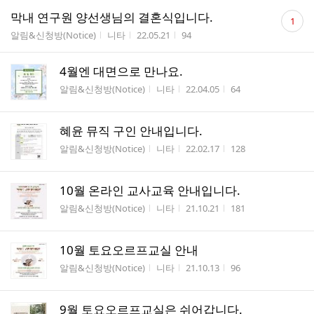
댓
막내 연구원 양선생님의 결혼식입니다.
1
글
게시판명
작성자
작성시간
조회수
알림&신청방(Notice)
니타
22.05.21
94
수
4월엔 대면으로 만나요.
게시판명
작성자
작성시간
조회수
알림&신청방(Notice)
니타
22.04.05
64
혜윤 뮤직 구인 안내입니다.
게시판명
작성자
작성시간
조회수
알림&신청방(Notice)
니타
22.02.17
128
10월 온라인 교사교육 안내입니다.
게시판명
작성자
작성시간
조회수
알림&신청방(Notice)
니타
21.10.21
181
10월 토요오르프교실 안내
게시판명
작성자
작성시간
조회수
알림&신청방(Notice)
니타
21.10.13
96
9월 토요오르프교실은 쉬어갑니다.