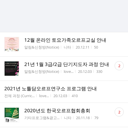
12월 온라인 토요가족오르프교실 안내
게시판명
작성자
작성시간
조회수
알림&신청방(Notice)
니타
20.12.11
50
댓
21년 1월 3급/2급 단기지도자 과정 안내
2
글
게시판명
작성자
작성시간
조회수
알림&신청방(Notice)
love...
20.12.03
330
수
2021년 노틀담오르프연구소 프로그램 안내
게시판명
작성자
작성시간
조회수
전체 과정 (Curric...
love...
20.12.03
410
댓
2020년도 한국오르프협회총회
2
글
게시판명
작성자
작성시간
조회수
기타프로그램&광고...
니타
20.11.18
79
수