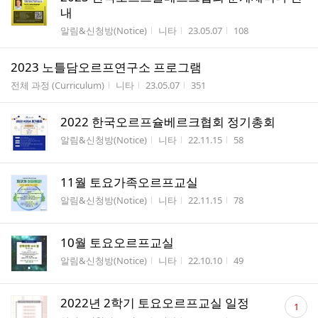
내
게시판명
작성자
작성시간
조회수
알림&신청방(Notice)
니타
23.05.07
108
2023 노틀담오르프연구소 프로그램
게시판명
작성자
작성시간
조회수
전체 과정 (Curriculum)
니타
23.05.07
351
2022 한국오르프슐베르크협회 정기총회
게시판명
작성자
작성시간
조회수
알림&신청방(Notice)
니타
22.11.15
58
11월 토요가족오르프교실
게시판명
작성자
작성시간
조회수
알림&신청방(Notice)
니타
22.11.15
78
10월 토요오르프교실
게시판명
작성자
작성시간
조회수
알림&신청방(Notice)
니타
22.10.10
49
댓
2022년 2학기 토요오르프교실 일정
1
글