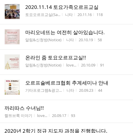
2020.11.14 토요가족오르프교실
게시판명
작성자
작성시간
조회수
토요오르프교실(Sa...
니타
20.11.16
118
마리오네뜨는 여전히 살아있습니다.
게시판명
작성자
작성시간
조회수
알림&신청방(Notice)
니타
20.10.19
58
온라인 줌 토요오르프교실!!
게시판명
작성자
작성시간
조회수
알림&신청방(Notice)
love...
20.10.09
91
오르프슐베르크협회 추계세미나 안내
게시판명
작성자
작성시간
조회수
기타프로그램&광고...
니타
20.09.23
44
까리따스 수녀님!!
게시판명
작성자
작성시간
조회수
짤쯔브룩 이야기
love...
20.09.17
93
2020년 2학기 정규 지도자 과정을 진행합니다.