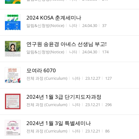
2024 KOSA 춘계세미나
게시판명
작성자
작성시간
조회수
알림&신청방(Notice)
니타
24.04.30
37
연구원 송윤경 아녜스 선생님 부고!
게시판명
작성자
작성시간
조회수
알림&신청방(Notice)
니타
24.04.30
174
모여라 6070
게시판명
작성자
작성시간
조회수
전체 과정 (Curriculum)
니타
23.12.27
127
2024년 1월 3급 단기지도자과정
게시판명
작성자
작성시간
조회수
전체 과정 (Curriculum)
니타
23.12.21
296
2024년 1월 3일 특별세미나
게시판명
작성자
작성시간
조회수
전체 과정 (Curriculum)
니타
23.12.21
86