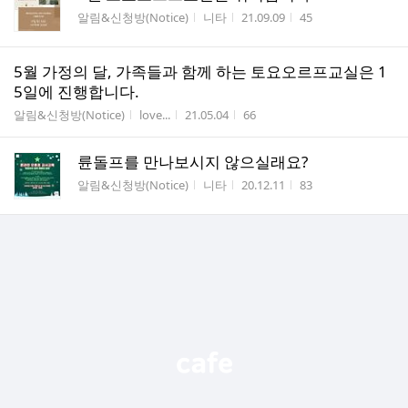
게시판명
작성자
작성시간
조회수
알림&신청방(Notice)
니타
21.09.09
45
5월 가정의 달, 가족들과 함께 하는 토요오르프교실은 1
5일에 진행합니다.
게시판명
작성자
작성시간
조회수
알림&신청방(Notice)
love...
21.05.04
66
륜돌프를 만나보시지 않으실래요?
게시판명
작성자
작성시간
조회수
알림&신청방(Notice)
니타
20.12.11
83