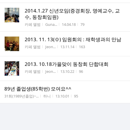
2014.1.27 신년모임(증경회장, 명예교수, 교
수, 동창회임원)
게시판명
작성자
작성시간
조회수
카페 앨범
Guna...
14.04.18
79
2013. 11. 13(수) 임원회의 : 재학생과의 만남
게시판명
작성자
작성시간
조회수
카페 앨범
Jeon...
13.11.14
163
2013. 10.18가을맞이 동창회 단합대회
게시판명
작성자
작성시간
조회수
카페 앨범
Jeon...
13.10.22
96
89년 졸업생(85학번) 모여요^^
게시판명
작성자
작성시간
조회수
31회(1989년졸업)~...
하니
13.10.01
95