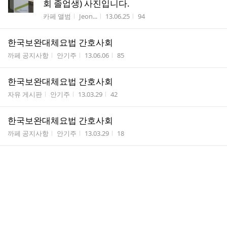
회 졸업생) 사진입니다.
게시판명
작성자
작성시간
조회수
카페 앨범
Jeon...
13.06.25
94
한국보완대체요법 간호사회
게시판명
작성자
작성시간
조회수
까페 공지사항
안기주
13.06.06
85
한국보완대체요법 간호사회
게시판명
작성자
작성시간
조회수
자유 게시판
안기주
13.03.29
42
한국보완대체요법 간호사회
게시판명
작성자
작성시간
조회수
까페 공지사항
안기주
13.03.29
18
김신희 동창(20회) 보건복지부장관상 수상
게시판명
작성자
작성시간
조회수
자유 게시판
Jeon...
13.02.25
101
건강관리지도사전문교육과정 안내
게시판명
작성자
작성시간
조회수
까페 공지사항
Jeon...
13.02.08
115