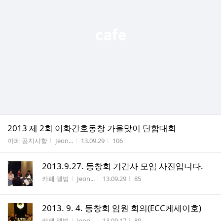
2013 제 2회 이화간호동창 가을맞이 단합대회
게시판명
작성자
작성시간
조회수
까페 공지사항
Jeon...
13.09.29
106
2013.9.27. 동창회 기간사 모임 사진입니다.
게시판명
작성자
작성시간
조회수
카페 앨범
Jeon...
13.09.29
85
2013. 9. 4. 동창회 임원 회의(ECC케세이호)
게시판명
작성자
작성시간
조회수
카페 앨범
Jeon...
13.09.17
80