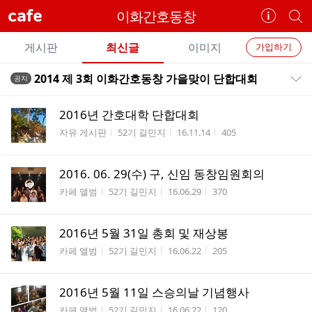
cafe
이화간호동창
카
개
페
별
개
정
카
게시판
최신글
이미지
가입하기
보
별
페
전
전
보
검
2014 제 3회 이화간호동창 가을맞이 단합대회
공지
카
공지목록 펼치기/접기
체
기
색
체
페
글
글
2016년 간호대학 단합대회
리
메
게시판명
작성자
작성시간
조회수
자유 게시판
52기 길민지
16.11.14
405
스
뉴
트
2016. 06. 29(수) 구, 신임 동창임원회의
게시판명
작성자
작성시간
조회수
카페 앨범
52기 길민지
16.06.29
370
2016년 5월 31일 총회 및 재상봉
게시판명
작성자
작성시간
조회수
카페 앨범
52기 길민지
16.06.22
205
2016년 5월 11일 스승의날 기념행사
게시판명
작성자
작성시간
조회수
카페 앨범
52기 길민지
16.06.22
120