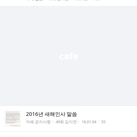
2016년 새해인사 말씀
게시판명
작성자
작성시간
조회수
까페 공지사항
49회 김지연
16.01.04
55