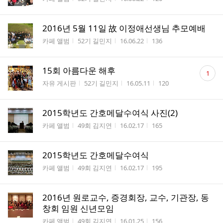
2016년 5월 11일 故 이정애선생님 추모예배
게시판명
작성자
작성시간
조회수
카페 앨범
52기 길민지
16.06.22
136
댓
15회 아름다운 해후
1
글
게시판명
작성자
작성시간
조회수
자유 게시판
52기 길민지
16.05.11
120
수
2015학년도 간호메달수여식 사진(2)
게시판명
작성자
작성시간
조회수
카페 앨범
49회 김지연
16.02.17
165
2015학년도 간호메달수여식
게시판명
작성자
작성시간
조회수
카페 앨범
49회 김지연
16.02.17
195
2016년 원로교수, 증경회장, 교수, 기관장, 동
창회 임원 신년모임
게시판명
작성자
작성시간
조회수
카페 앨범
49회 김지연
16.01.25
156