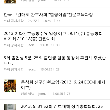
한국 보완대체 간호사회 “힐링이압”전문교육과정
게시판명
작성자
작성시간
조회수
까페 공지사항
안기주
13.09.01
47
2013 이화간호동창주요 일정 예고 : 9.11(수) 총동창회
바자회 / 10.18(금) 단합대회
게시판명
작성자
작성시간
조회수
까페 공지사항
Jeon...
13.08.02
30
5회 졸업생 5분, 25회 졸업생 일동 동창회 후원해 주셨습
니다.
게시판명
작성자
작성시간
조회수
까페 공지사항
Jeon...
13.06.25
23
동창회 신구임원모임 (2013. 6. 24 ECC내 케세
이호)
게시판명
작성자
작성시간
조회수
카페 앨범
Jeon...
13.06.25
78
2013. 5. 31 52회 간호대학 정기총회(5회, 25