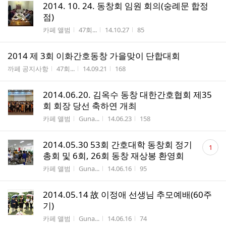
2014. 10. 24. 동창회 임원 회의(숭례문 합정
점)
게시판명
작성자
작성시간
조회수
카페 앨범
47회...
14.10.27
85
2014 제 3회 이화간호동창 가을맞이 단합대회
게시판명
작성자
작성시간
조회수
까페 공지사항
47회...
14.09.21
168
2014.06.20. 김옥수 동창 대한간호협회 제35
회 회장 당선 축하연 개최
게시판명
작성자
작성시간
조회수
카페 앨범
Guna...
14.06.23
158
댓
2014.05.30 53회 간호대학 동창회 정기
1
글
총회 및 6회, 26회 동창 재상봉 환영회
수
게시판명
작성자
작성시간
조회수
카페 앨범
Guna...
14.06.16
95
2014.05.14 故 이정애 선생님 추모예배(60주
기)
게시판명
작성자
작성시간
조회수
카페 앨범
Guna...
14.06.16
74