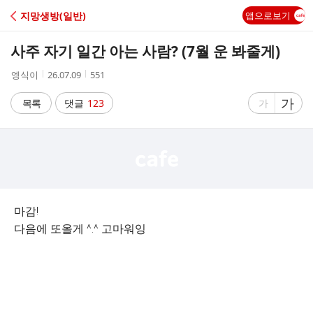
C
지망생방(일반)
앱으로보기
A
사주 자기 일간 아는 사람? (7월 운 봐줄게)
F
작
작
조
엥식이
26.07.09
551
성
성
회
E
자
시
수
글
가
글
목록
댓글
123
가
간
자
자
크
크
기
기
크
작
게
게
마감!
다음에 또올게 ^.^ 고마워잉