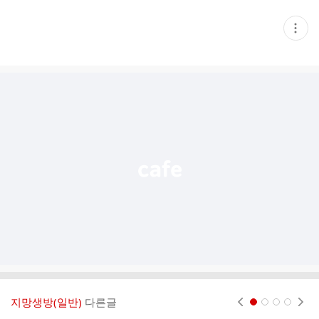
현
재
게
시
글
추
가
기
능
열
기
지망생방(일반)
다른글
현재페이지 1
2
3
4