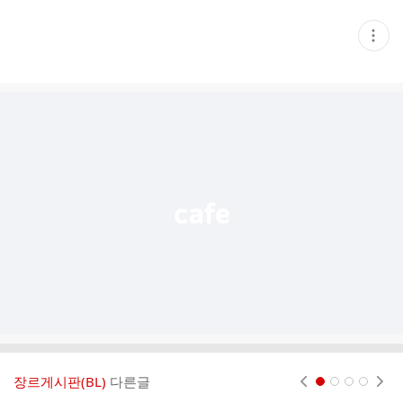
현
재
게
시
글
추
가
기
능
열
기
장르게시판(BL)
다른글
현재페이지 1
2
3
4