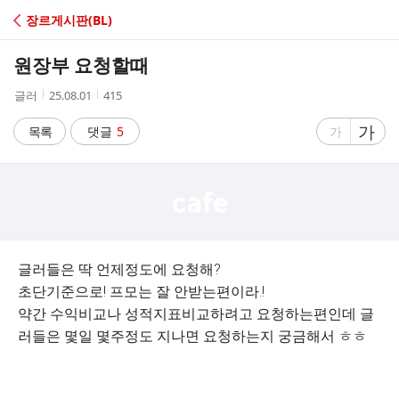
C
장르게시판(BL)
A
원장부 요청할때
F
작
작
조
글러
25.08.01
415
성
성
회
E
자
시
수
글
가
글
목록
댓글
5
가
간
자
자
크
크
기
기
크
작
게
게
글러들은 딱 언제정도에 요청해?
초단기준으로! 프모는 잘 안받는편이라.!
약간 수익비교나 성적지표비교하려고 요청하는편인데 글
러들은 몇일 몇주정도 지나면 요청하는지 궁금해서 ㅎㅎ