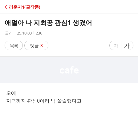
C
라운지1(글작품)
A
애덜아 나 지최공 관심1 생겼어
F
작
작
조
글러
25.10.03
236
성
성
회
E
자
시
수
글
가
글
목록
댓글
3
가
간
자
자
크
크
기
기
크
작
게
게
오예
지금까지 관심0이라 넘 쓸슬했다고