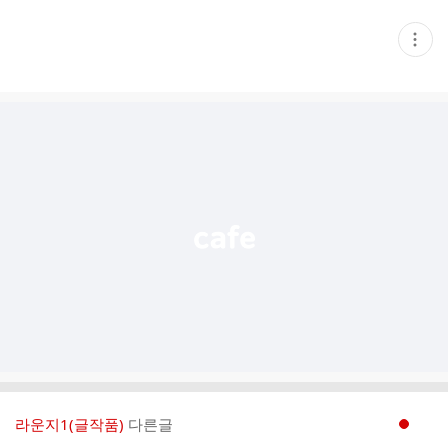
현
재
게
시
글
추
가
기
능
열
기
라운지1(글작품)
다른글
현재페이지 1