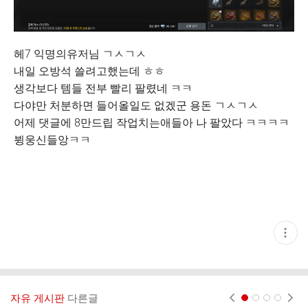
헤7 익명의유저님 ㄱㅅㄱㅅ
내일 오방석 쓸려고했는데 ㅎㅎ
생각보다 템들 전부 빨리 팔렸네 ㅋㅋ
다야만 처분하면 들어올일도 없겠군 용돈 ㄱㅅㄱㅅ
어제 댓글에 8만드립 작업치는애들아 나 팔았다 ㅋㅋㅋㅋ
뷩웅신들앙ㅋㅋ
현
재
게
시
글
추
가
자유 게시판
다른글
현재페이지 1
2
3
4
기