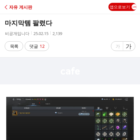
C
자유 게시판
앱으로보기
A
마지막템 팔렸다
F
작
작
조
비공개입니다
25.02.15
2,139
성
성
회
E
자
시
수
글
가
글
목록
댓글
12
가
간
자
자
크
크
기
기
크
작
게
게