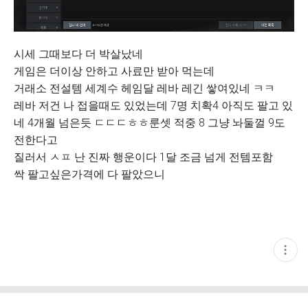
시세 그때보다 더 박살났네
게임은 더이상 안하고 사료만 받아 먹는데
거래소 전설템 세계수 헤임달 레바 레긴 쌓여있네 ㅋㅋ
레바 저건 나 접을때도 있었는데 7명 치확4 아직도 팔고 있
네 4개월 넘은듯 ㄷㄷㄷㅎㅎ룬셋 적중 8 그냥 놔둘껄 9도
전한다고
질러서 ㅅㅍ 난 진짜 행운이다 1달 조금 넘게 전템포함
싹 팔고싶은가격에 다 팔았으니
현
재
게
시
글
추