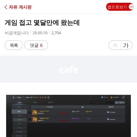
C
자유 게시판
앱으로보기
A
게임 접고 몇달만에 왔는데
F
작
작
조
비공개입니다
25.05.10
2,704
성
성
회
E
자
시
수
글
가
글
목록
댓글
6
가
간
자
자
크
크
기
기
크
작
게
게