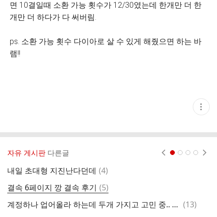
면 10결일때 소환 가능 횟수가 12/30였는데 한개만 더 한
개만 더 하다가 다 써버림.
ps. 소환 가능 횟수 다이아로 살 수 있게 해줬으면 하는 바
램!!
현
재
게
시
글
추
가
자유 게시판
다른글
현재페이지 1
2
3
4
기
능
댓
내일 초대형 지진난다던데
(
4
)
결
열
글
기
댓
결속 6페이지 깡 결속 후기
(
5
)
오
글
댓
계정하나 업어올라 하는데 두개 가지고 고민 중.. 고견 부탁드립니다.
(
13
)
글