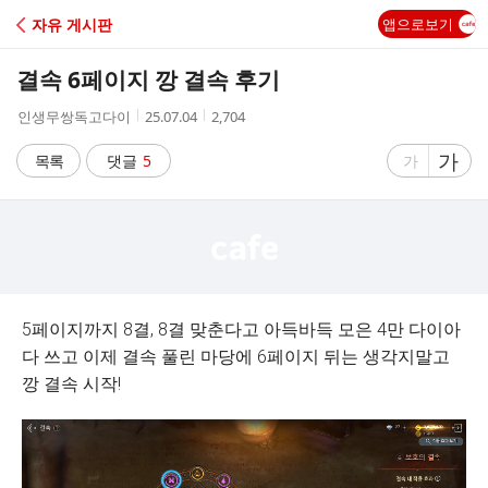
C
자유 게시판
앱으로보기
A
결속 6페이지 깡 결속 후기
F
작
작
조
인생무쌍독고다이
25.07.04
2,704
성
성
회
E
자
시
수
글
가
글
목록
댓글
5
가
간
자
자
크
크
기
기
크
작
게
게
5페이지까지 8결, 8결 맞춘다고 아득바득 모은 4만 다이아
다 쓰고 이제 결속 풀린 마당에 6페이지 뒤는 생각지말고
깡 결속 시작!