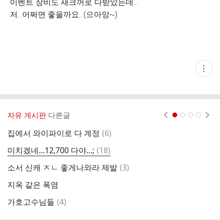
이벤트 장비도 새크꺼로 다받았는데...
저...어쩌면 좋을까요...(으아앙~)
현
재
게
시
글
추
가
자유 게시판
다른글
현재페이지 1
2
3
4
기
능
댓
집에서 와이파이로 다 계정
(
6
)
7
열
글
기
댓
미치겠네...12,700 다야...;
(
18
)
7
글
댓
소서 신캐 ㅈㄴ 좋게나와라 제발
(
3
)
뇨
글
지옥 같은 폭염
댓
가호고수님들
(
4
)
바
글