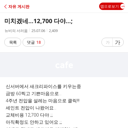
C
자유 게시판
앱으로보기
A
미치겠네...12,700 다야...;
F
작
작
조
뉴비의 서러움
25.07.06
2,409
성
성
회
E
자
시
수
글
가
글
목록
댓글
18
가
간
자
자
크
크
기
기
크
작
게
게
신서버에서 새크리파이스를 키우는중
금방 60찍고 기쁜마음으로...
4주년 전압을 설레는 마음으로 클릭!!!
세인트 전압이 나왔어요...
교체비용 12,700 다야 ;;;
아직확정도 안하고 있어요 ;;;