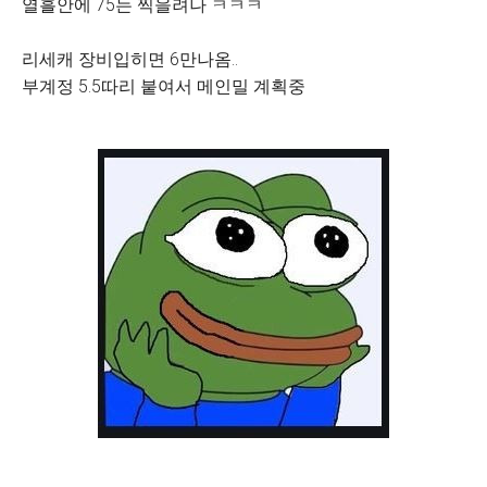
열흘안에 75는 찍을려나 ㅋㅋㅋ
리세캐 장비입히면 6만나옴..
부계정 5.5따리 붙여서 메인밀 계획중