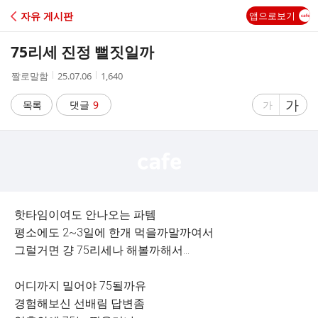
C
자유 게시판
앱으로보기
A
75리세 진정 뻘짓일까
F
작
작
조
짤로말함
25.07.06
1,640
성
성
회
E
자
시
수
글
가
글
목록
댓글
9
가
간
자
자
크
크
기
기
크
작
게
게
핫타임이여도 안나오는 파템
평소에도 2~3일에 한개 먹을까말까여서
그럴거면 걍 75리세나 해볼까해서...
어디까지 밀어야 75될까유
경험해보신 선배림 답변좀