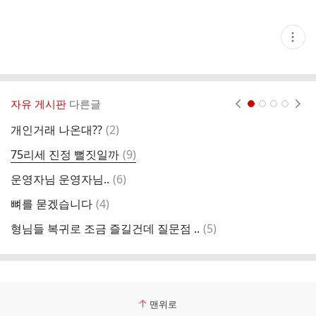
현
재
게
시
글
추
가
자유 게시판
다른글
현재페이지 1
2
3
4
기
능
댓
개인거래 나온대??
(
2
)
나
열
글
기
댓
75리세 진정 뻘짓일까
(
9
)
신
글
댓
운영자님 운영자님..
(
6
)
핫
글
댓
뼈를 묻겠습니다
(
4
)
무
글
댓
형님들 복귀로 조금 즐길건데 질문점 ..
(
5
)
글
맨위로