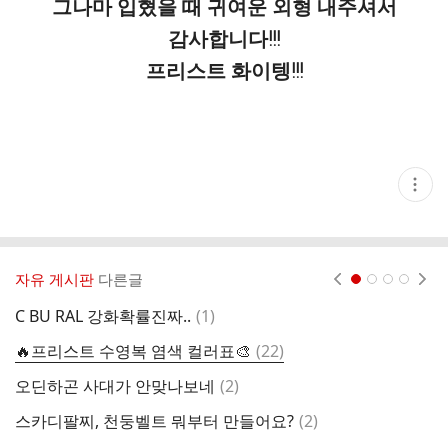
그나마 입혔을 때 귀여운 외형 내주셔서
감사합니다!!!
프리스트 화이텡!!!
현
재
게
시
글
추
가
자유 게시판
다른글
현재페이지 1
2
3
4
기
능
댓
C BU RAL 강화확률진짜..
(
1
)
광
열
글
기
댓
🔥프리스트 수영복 염색 컬러표🎨
(
22
)
글
댓
오딘하곤 사대가 안맞나보네
(
2
)
글
댓
스카디팔찌, 천둥벨트 뭐부터 만들어요?
(
2
)
해
글