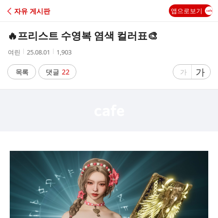
C
자유 게시판
앱으로보기
A
🔥프리스트 수영복 염색 컬러표🎨
F
작
작
조
여린
25.08.01
1,903
성
성
회
E
자
시
수
글
가
글
목록
댓글
22
가
간
자
자
크
크
기
기
크
작
게
게