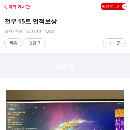
C
자유 게시판
앱으로보기
A
전무 15트 업적보상
F
작
작
조
남자의대검
25.08.01
1,652
성
성
회
E
자
시
수
글
가
글
목록
댓글
7
가
간
자
자
크
크
기
기
크
작
게
게