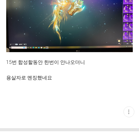
15번 합성할동안 한번이 안나오더니
용살자로 멘징했네요
현
재
게
시
글
추