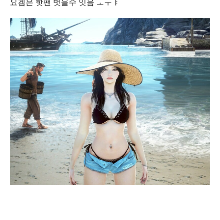
요겜은 핫팬 벗을수 잇음 ㅗㅜㅑ