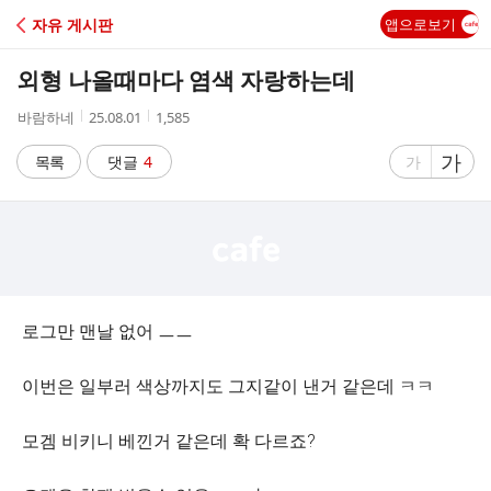
C
자유 게시판
앱으로보기
A
외형 나올때마다 염색 자랑하는데
F
작
작
조
바람하네
25.08.01
1,585
성
성
회
E
자
시
수
글
가
글
목록
댓글
4
가
간
자
자
크
크
기
기
크
작
게
게
로그만 맨날 없어 ㅡㅡ
이번은 일부러 색상까지도 그지같이 낸거 같은데 ㅋㅋ
모겜 비키니 베낀거 같은데 확 다르죠?