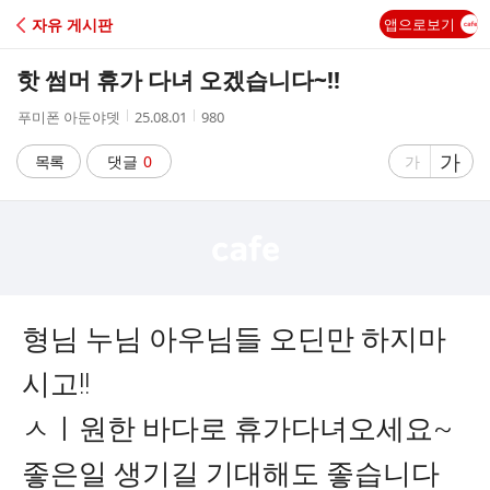
C
자유 게시판
앱으로보기
A
핫 썸머 휴가 다녀 오겠습니다~!!
F
작
작
조
푸미폰 아둔야뎃
25.08.01
980
성
성
회
E
자
시
수
글
가
글
목록
댓글
0
가
간
자
자
크
크
기
기
크
작
게
게
형님 누님 아우님들 오딘만 하지마
시고!!
ㅅㅣ원한 바다로 휴가다녀오세요~
좋은일 생기길 기대해도 좋습니다