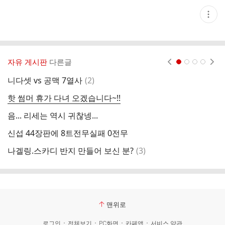
현
재
게
시
글
추
가
자유 게시판
다른글
현재페이지 1
2
3
4
기
능
댓
니다셋 vs 공맥 7열사
(
2
)
6
열
글
기
핫 썸머 휴가 다녀 오겠습니다~!!
비
음... 리세는 역시 귀찮넹...
게
신섭 44장판에 8트전무실패 0전무
토
댓
나겔링.스카디 반지 만들어 보신 분?
(
3
)
7
글
맨위로
로그인
전체보기
PC화면
카페앱
서비스 약관