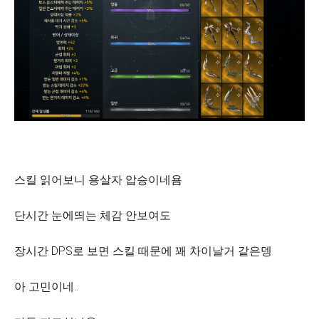
스킬 읽어보니 용살자 압승이네욤
단시간 눈에띄는 체감 안보여도
장시간 DPS로 보면 스킬 때문에 꽤 차이날거 같은뎅
아 고민이네..