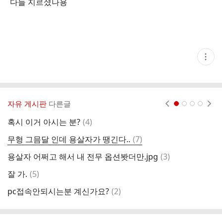
다들 지르셨나용
현
재
게
시
글
추
가
자유 게시판
다른글
현재페이지 1
2
3
4
기
능
댓
혹시 이거 아시는 분?
(
4
)
전
열
글
기
댓
무형 그믐달 인데 용살자가 땡긴다..
(
7
)
전
글
댓
용살자 어쩌고 해서 내 전무 옵션봣더만.jpg
(
3
)
P
글
댓
잘 가.
(
5
)
처
글
댓
pc접속안되시는분 계신가요?
(
2
)
푸
글