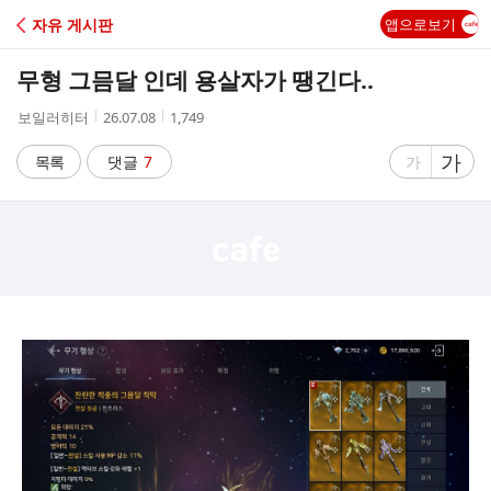
C
자유 게시판
앱으로보기
A
무형 그믐달 인데 용살자가 땡긴다..
F
작
작
조
보일러히터
26.07.08
1,749
성
성
회
E
자
시
수
글
가
글
목록
댓글
7
가
간
자
자
크
크
기
기
크
작
게
게