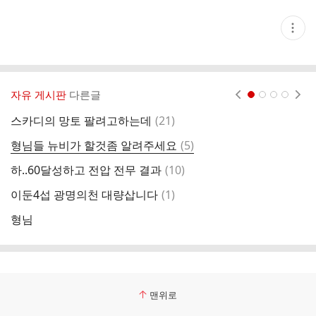
현
재
게
시
글
추
가
자유 게시판
다른글
현재페이지 1
2
3
4
기
능
댓
스카디의 망토 팔려고하는데
(
21
)
기
열
글
기
댓
형님들 뉴비가 할것좀 알려주세요
(
5
)
전
글
댓
하..60달성하고 전압 전무 결과
(
10
)
니
글
댓
이둔4섭 광명의천 대량삽니다
(
1
)
형
글
형님
오
맨위로