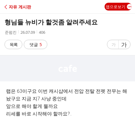
C
자유 게시판
앱으로보기
A
형님들 뉴비가 할것좀 알려주세요
F
작
작
조
준펌킨
26.07.09
406
성
성
회
E
자
시
수
글
가
글
목록
댓글
5
가
간
자
자
크
크
기
기
크
작
게
게
랩은 63이구요 이번 캐시샵에서 전압 전탈 전펫 전무는 해
놨구요 지금 지7 사냥 중인데
앞으로 해야 할게 뭘까요
리세를 바로 시작해야 할까요?..