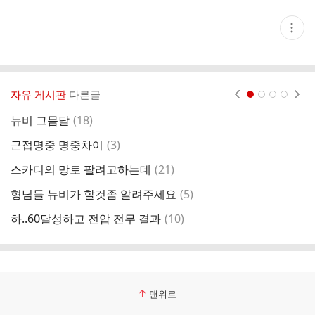
현
재
게
시
글
추
가
자유 게시판
다른글
현재페이지 1
2
3
4
기
능
댓
뉴비 그믐달
(
18
)
이
열
글
기
댓
근접명중 명중차이
(
3
)
글
댓
스카디의 망토 팔려고하는데
(
21
)
기
글
댓
형님들 뉴비가 할것좀 알려주세요
(
5
)
전
글
댓
하..60달성하고 전압 전무 결과
(
10
)
니
글
맨위로