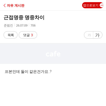
C
자유 게시판
앱으로보기
A
근접명중 명중차이
F
작
작
조
준펌킨
26.07.09
706
성
성
회
E
자
시
수
글
가
글
목록
댓글
3
가
간
자
자
크
크
기
기
크
작
게
게
프본인데 둘이 같은건가요..?