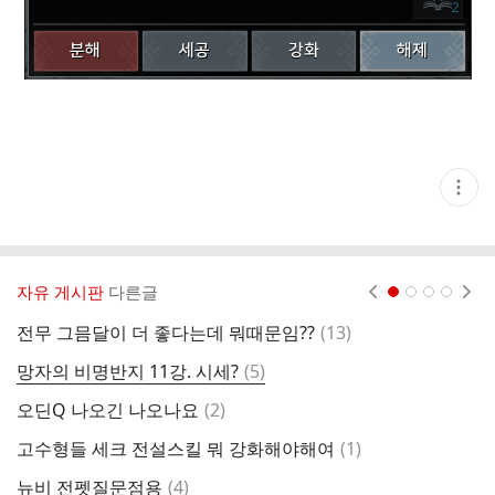
현
재
게
시
글
추
가
자유 게시판
다른글
현재페이지 1
2
3
4
기
능
댓
전무 그믐달이 더 좋다는데 뭐때문임??
(
13
)
최
열
글
기
댓
망자의 비명반지 11강. 시세?
(
5
)
신
글
댓
오딘Q 나오긴 나오나요
(
2
)
목
글
댓
고수형들 세크 전설스킬 뭐 강화해야해여
(
1
)
룬
글
댓
뉴비 전펫질문점용
(
4
)
항