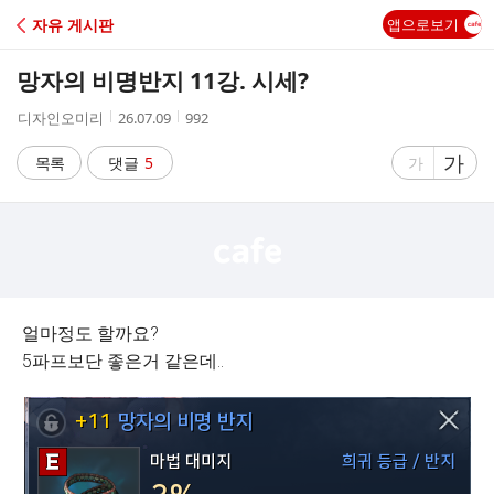
C
자유 게시판
앱으로보기
A
망자의 비명반지 11강. 시세?
F
작
작
조
디자인오미리
26.07.09
992
성
성
회
E
자
시
수
글
가
글
목록
댓글
5
가
간
자
자
크
크
기
기
크
작
게
게
얼마정도 할까요?
5파프보단 좋은거 같은데..