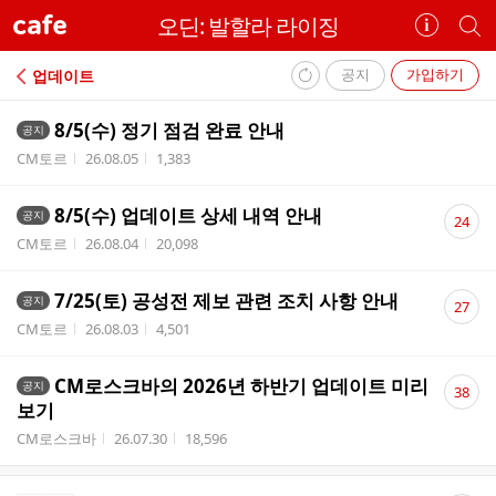
cafe
오딘: 발할라 라이징
카
개
페
별
정
카
공지
가입하기
업데이트
보
페
내
보
검
8/5(수) 정기 점검 완료 안내
공지
부
기
색
작성자
작성시간
조회수
CM토르
26.08.05
1,383
리
스
댓
8/5(수) 업데이트 상세 내역 안내
트
공지
24
글
작성자
작성시간
조회수
CM토르
26.08.04
20,098
수
댓
7/25(토) 공성전 제보 관련 조치 사항 안내
공지
27
글
작성자
작성시간
조회수
CM토르
26.08.03
4,501
수
댓
CM로스크바의 2026년 하반기 업데이트 미리
공지
38
글
보기
수
작성자
작성시간
조회수
CM로스크바
26.07.30
18,596