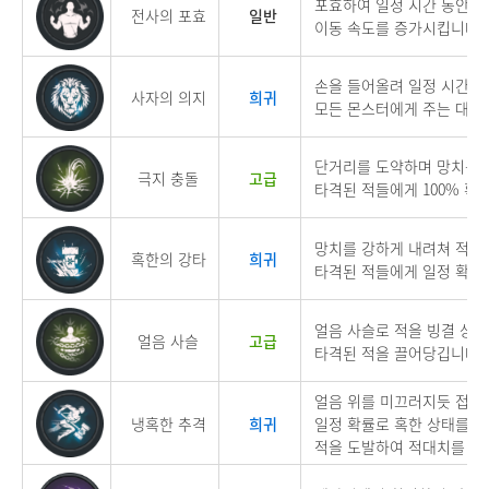
포효하여 일정 시간 동안 
전사의 포효
일반
이동 속도를 증가시킵니다.
손을 들어올려 일정 시간 
사자의 의지
희귀
모든 몬스터에게 주는 대미
단거리를 도약하며 망치를 
극지 충돌
고급
타격된 적들에게 100% 확
망치를 강하게 내려쳐 적들
혹한의 강타
희귀
타격된 적들에게 일정 확률
얼음 사슬로 적을 빙결 상
얼음 사슬
고급
타격된 적을 끌어당깁니다.
얼음 위를 미끄러지듯 접근
냉혹한 추격
희귀
일정 확률로
혹한 상태를 
적을 도발하여 적대치를 상