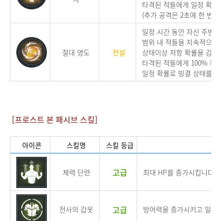
타격된 적들에게 일정 확률
(추가 공격은 2초에 한 번만
일정 시간 동안 자신 주변을
범위 내 적들을 지속적으로
절대 영도
전설
상태이상 저항 확률을 감소
타격된 적들에게 100% 확
일정 확률로 빙결 상태를 
[프로스트 본 패시브 스킬]
아이콘
스킬명
스킬 등급
고급
체력 단련
최대 HP를 증가시킵니다.
고급
전사의 갑옷
방어력을 증가시키고 일반 