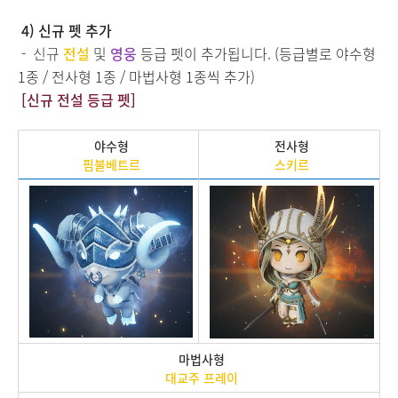
4) 신규 펫 추가
-
신규
전설
및
영웅
등급 펫이 추가됩니다. (등급별로 야수형
1종 / 전사형 1종 / 마법사형 1종씩 추가)
[신규 전설 등급 펫]
야수형
전사형
핌불베트르
스키르
마법사형
대교주 프레이