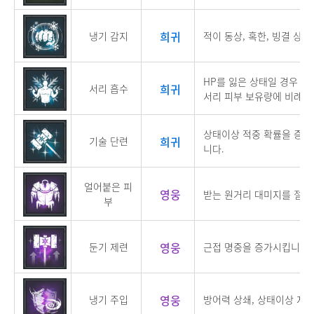
희귀
냉기 감지
적이 동상, 혹한, 빙결 상
HP를 잃은 상태일 경우 일
희귀
서리 흡수
서리 피부 보유량에 비례하
상태이상 적중 확률을 증가
희귀
기술 단련
니다.
얼어붙은 피
영웅
받는 원거리 대미지를 절대
부
영웅
둔기 제련
근접 명중을 증가시킵니다.
영웅
냉기 주입
방어력 상쇄, 상태이상 지