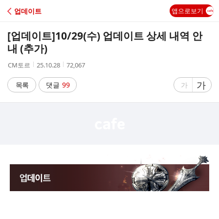
C
업데이트
앱으로보기
A
[업데이트]
10/29(수) 업데이트 상세 내역 안
F
내 (추가)
작
작
조
CM토르
25.10.28
72,067
E
성
성
회
자
시
수
글
가
글
목록
댓글
99
가
간
자
자
크
크
기
기
크
작
게
게