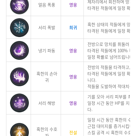
제자리에서 회전하며 망치를
얼음 폭풍
영웅
타격된 적들에게 일정 확률
혹한 상태의 적들에게 망치
서리 폭발
희귀
타격된 적들에게 일정 확률
전방으로 망치를 휘둘러 적
냉기 파동
영웅
타격된 적들에게 100% 확
일정 확률로 넘어뜨립니다.
전방의 적들을 타격하고,
혹한의 손아
타격된 적들에게 일정 확률
영웅
귀
니다.
적들을 도발하여 적대치를 
기를 모아 서리 피부를 최
서리 해방
영웅
일정 시간 동안 HP를 지속
다.
일정 시간 동안 혹한의 수
근접 대미지를 증가시킵니다
혹한의 수호
전설
스킬 공격 시 혹한의 수호자
자