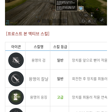
[프로스트 본 액티브 스킬]
아이콘
스킬명
스킬 등급
스
용맹의 검
일반
망치를 앞으로 뻗어 적을 연
용맹의 칼날
일반
회전한 후 망치를 휘둘러 적
용맹의 응징
고급
망치를 휘둘러 적을 연속 