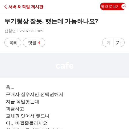
C
서버 & 직업 게시판
앱으로보기
A
무기형상 잘못. 햇는데 가능하나요?
F
작
작
조
십칠년
26.07.08
189
성
성
회
E
자
시
수
글
가
글
목록
댓글
4
가
간
자
자
크
크
기
기
크
작
게
게
흠....
구매자 실수지만 선택권해서
지금 직업햇는데
과금하고
교체권 잇어서 햇드니
아... 바뀔줄몰라서요