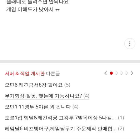
원래데로 돌려주면 안되나요
게임 이해도가 낮아서 ㅠ
현
재
게
시
글
추
가
서버 & 직업 게시판
다른글
현재페이지 1
2
3
4
기
능
댓
오딘8 레긴금서6강 팔아요
(
5
)
열
글
기
댓
무기형상 잘못. 햇는데 가능하나요?
(
4
)
이
글
댓
오딘1 11영투 5야른 외 팝니다
(
4
)
복
글
댓
토르1섭 헴달&레긴석궁 고강투 7발목이상 5나겔 이상 삽니다
(
1
)
헤
글
댓
헤임달6 비프방어구,헤임달무기 주문제작 판매합니다.
(
2
)
글