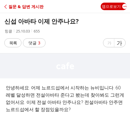
C
질문 & 답변 게시판
앱으로보기
A
신섭 아바타 이제 안주나요?
F
작
작
조
힝클
25.10.03
655
성
성
회
E
자
시
수
글
가
글
목록
댓글
3
가
간
자
자
크
크
기
기
크
작
게
게
안녕하세요. 어제 뇨르드섭에서 시작하는 뉴비입니다. 60
레벨 달성하면 전설아바타 준다고 봤는데 찾아봐도 그런게
없어서요. 이제 전설 아바타 안주나요? 전설아바타 안주면
뇨르드섭에서 할 장점있을까요?