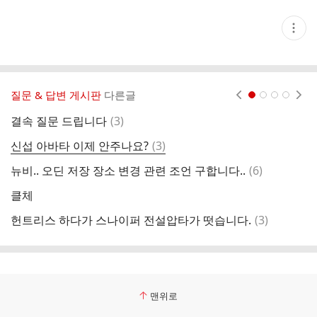
현
재
게
시
글
추
가
질문 & 답변 게시판
다른글
현재페이지 1
2
3
4
기
능
댓
결속 질문 드립니다
(
3
)
뉴
열
글
기
댓
신섭 아바타 이제 안주나요?
(
3
)
글
댓
뉴비.. 오딘 저장 장소 변경 관련 조언 구합니다..
(
6
)
각
글
클체
안
댓
헌트리스 하다가 스나이퍼 전설압타가 떳습니다.
(
3
)
글
맨위로