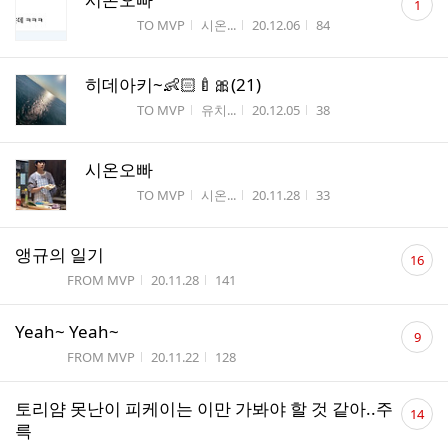
1
글
게시판명
작성자
작성시간
조회수
TO MVP
시온...
20.12.06
84
수
히데아키~👶🏻🍼🎀(21)
게시판명
작성자
작성시간
조회수
TO MVP
유치...
20.12.05
38
시온오빠
게시판명
작성자
작성시간
조회수
TO MVP
시온...
20.11.28
33
댓
앵규의 일기
16
글
게시판명
작성시간
조회수
FROM MVP
20.11.28
141
수
댓
Yeah~ Yeah~
9
글
게시판명
작성시간
조회수
FROM MVP
20.11.22
128
수
댓
토리얌 못난이 피케이는 이만 가봐야 할 것 같아..주
14
글
륵
수