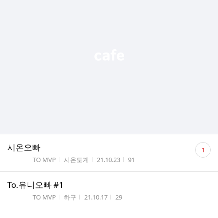
댓
시온오빠
1
글
게시판명
작성자
작성시간
조회수
TO MVP
시온도계
21.10.23
91
수
To.유니오빠 #1
게시판명
작성자
작성시간
조회수
TO MVP
하구
21.10.17
29