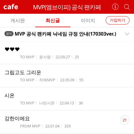
cafe
MVP(엠브이피) 공식 팬카페
카
개
페
별
개
정
카
게시판
최신글
이미지
가입하기
보
별
페
전
전
보
검
MVP 공식 팬카페 닉네임 규정 안내(170303ver.)
공지
카
공지목록 펼치기/접기
체
기
색
체
페
글
글
❤❤❤
리
메
게시판명
작성자
작성시간
조회수
TO MVP
윤사랑
22.09.27
25
스
뉴
트
그립고도 그리운
게시판명
작성자
작성시간
조회수
TO MVP
치매MVP
22.05.09
55
시온
게시판명
작성자
작성시간
조회수
TO MVP
나린시온
22.04.13
36
댓
강한이에요
21
글
게시판명
작성시간
조회수
FROM MVP
22.01.04
329
수