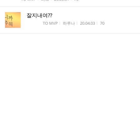
잘지내여??
게시판명
작성자
작성시간
조회수
TO MVP
하루나
20.04.03
70
별을 닮은 라윤오빠 #196
게시판명
작성자
작성시간
조회수
TO MVP
별밤...
20.03.27
43
생일 축하해요✨
게시판명
작성자
작성시간
조회수
TO MVP
Been...
20.02.06
41
Bini🤗#53 ❤️생일 축하해❤️
게시판명
작성자
작성시간
조회수
TO MVP
Bini...
20.02.06
31
오랜만에 글을 남기네요
게시판명
작성자
작성시간
조회수
TO MVP
피츄...
20.01.26
49