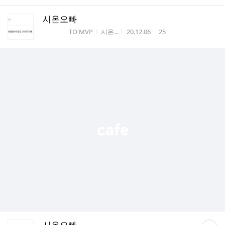
시온오빠
게시판명
작성자
작성시간
조회수
TO MVP
시온...
20.12.06
25
댓
시온오빠