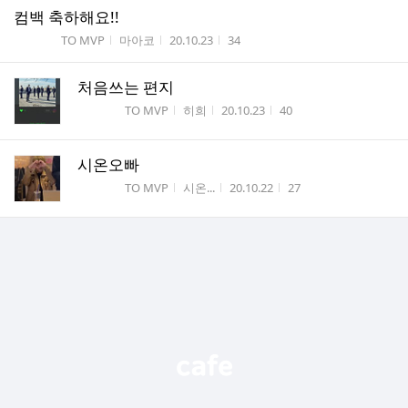
컴백 축하해요!!
게시판명
작성자
작성시간
조회수
TO MVP
마아코
20.10.23
34
처음쓰는 편지
게시판명
작성자
작성시간
조회수
TO MVP
히희
20.10.23
40
시온오빠
게시판명
작성자
작성시간
조회수
TO MVP
시온...
20.10.22
27