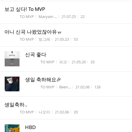
보고 싶다! To MVP
게시판명
작성자
작성시간
조회수
TO MVP
Maryam ...
21.07.25
22
아니 신곡 나왔었잖아유ㅠ
게시판명
작성자
작성시간
조회수
TO MVP
빙그레
21.05.23
53
신곡 좋다
게시판명
작성자
작성시간
조회수
TO MVP
피크
21.05.20
33
생일 축하해요🎉
게시판명
작성자
작성시간
조회수
TO MVP
Been...
21.02.06
128
생일축하..
게시판명
작성자
작성시간
조회수
TO MVP
나오미
21.02.06
20
HBD