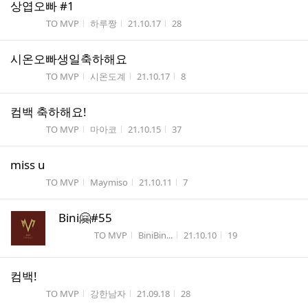
상엽오빠 #1
게시판명
작성자
작성시간
조회수
TO MVP
하루짱
21.10.17
28
시온오빠생일축하해요
게시판명
작성자
작성시간
조회수
TO MVP
시온도계
21.10.17
8
컴백 축하해요!
게시판명
작성자
작성시간
조회수
TO MVP
마아코
21.10.15
37
miss u
게시판명
작성자
작성시간
조회수
TO MVP
Maymiso
21.10.11
7
Bini🤗#55
게시판명
작성자
작성시간
조회수
TO MVP
BiniBin...
21.10.10
19
컴백!
게시판명
작성자
작성시간
조회수
TO MVP
강한남자
21.09.18
28