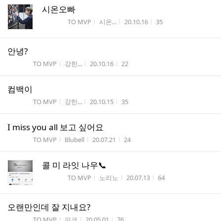
시온오빠
게시판명
작성자
작성시간
조회수
TO MVP
시온...
20.10.16
35
안녕?
게시판명
작성자
작성시간
조회수
TO MVP
강한...
20.10.16
22
컴백이
게시판명
작성자
작성시간
조회수
TO MVP
강한...
20.10.15
35
I miss you all 보고 싶어요
게시판명
작성자
작성시간
조회수
TO MVP
Blubell
20.07.21
24
콜 미 라잇 나우📞
게시판명
작성자
작성시간
조회수
TO MVP
노리노
20.07.13
64
오랜만인데 잘 지내요?
게시판명
작성자
작성시간
조회수
TO MVP
피크
20.05.01
76