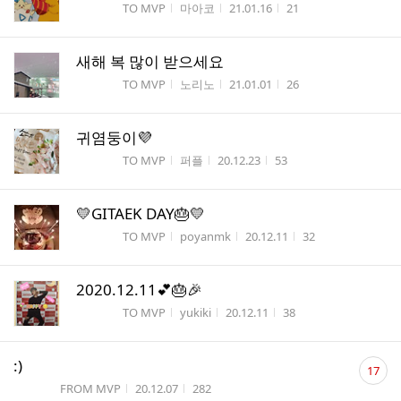
게시판명
작성자
작성시간
조회수
TO MVP
마아코
21.01.16
21
새해 복 많이 받으세요
게시판명
작성자
작성시간
조회수
TO MVP
노리노
21.01.01
26
귀염둥이💜
게시판명
작성자
작성시간
조회수
TO MVP
퍼플
20.12.23
53
💛GITAEK DAY🎂💛
게시판명
작성자
작성시간
조회수
TO MVP
poyanmk
20.12.11
32
2020.12.11💕🎂🎉
게시판명
작성자
작성시간
조회수
TO MVP
yukiki
20.12.11
38
댓
:)
17
글
게시판명
작성시간
조회수
FROM MVP
20.12.07
282
수