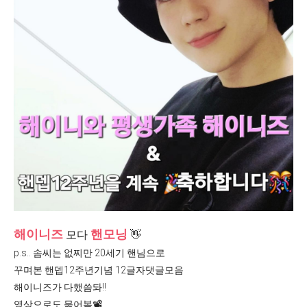
해이니즈
핸모닝
모다
👋
p.s.. 솜씨는 없찌만 20세기 핸님으로
꾸며본 핸뎁12주년기념 12글자댓글모음
해이니즈가 다했씀돠!!
영상으로도 묶어봄📽