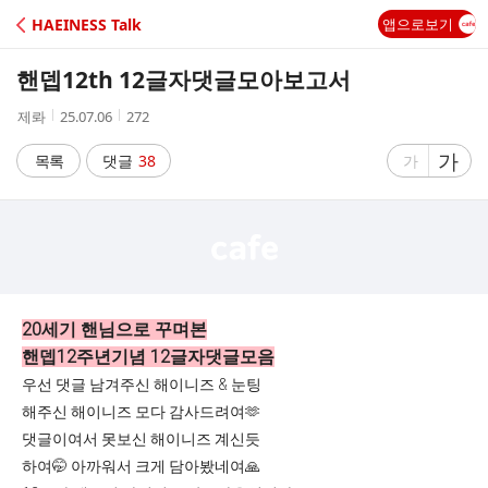
C
HAEINESS Talk
앱으로보기
A
핸뎁12th 12글자댓글모아보고서
F
작
작
조
제롸
25.07.06
272
성
성
회
E
자
시
수
글
가
글
목록
댓글
38
가
간
자
자
크
크
기
기
크
작
게
게
20세기 핸님으로 꾸며본
핸뎁12주년기념 12글자댓글모음
우선 댓글 남겨주신 해이니즈 & 눈팅
해주신 해이니즈 모다 감사드려여🫶
댓글이여서 못보신 해이니즈 계신듯
하여🤭 아까워서 크게 담아봤네여🙏