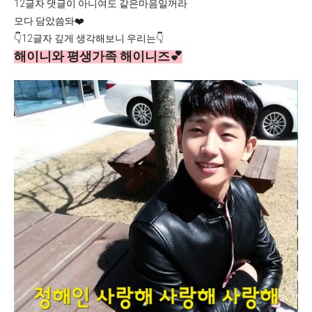
12글자 댓글이 아니여도 같은마음일꺼라
모다 담았씀돠❤️
👇12글자 깊게 생각해보니 우리는👇
해이니와 평생가족 해이니즈💕