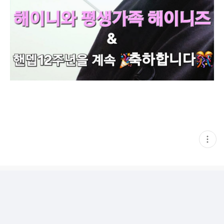
현
재
게
시
글
추
가
기
능
열
기