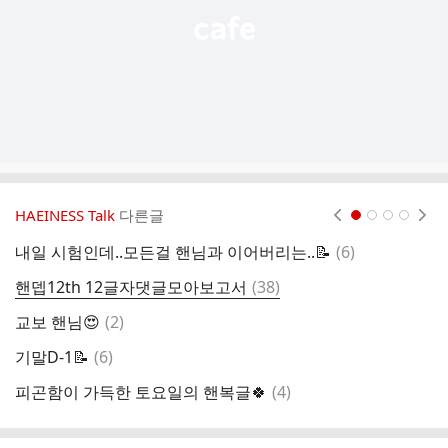
HAEINESS Talk
다른글
현재페이지 1
2
3
4
댓
내일 시험인데..모든걸 핸님과 이어버리는..📝
(
6
)
핸
글
댓
핸뎁12th 12글자댓글모아보고서
(
38
)
글
댓
교보 핸님😍
(
2
)
오
글
댓
기말D-1📝
(
6
)
오
글
댓
피곤함이 가득한 토요일의 핸복글🍀
(
4
)
해
글