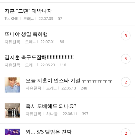
지훈 "그땐" 대박나자
게시판명
작성자
작성시간
조회수
To. KNK
도레...
22.07.03
57
댓
또니야 생일 축하행
3
글
게시판명
작성자
작성시간
조회수
자유친목
도레...
22.07.01
86
수
댓
김지훈 축구도잘해!!!!!!!!!!!!!!!!!!
5
글
게시판명
작성자
작성시간
조회수
자유친목
도레...
22.06.23
116
수
댓
오늘 지훈이 인스타 기절 ㅠㅠㅠㅠㅠㅠ
2
글
게시판명
작성자
작성시간
조회수
자유친목
도레...
22.06.13
248
수
혹시 도배해도 되나요?
게시판명
작성자
작성시간
조회수
자유친목
하나둘
22.06.11
397
댓
와... S/S 앨범은 진짜
2