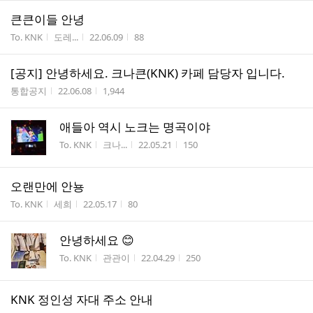
큰큰이들 안녕
게시판명
작성자
작성시간
조회수
To. KNK
도레...
22.06.09
88
[공지] 안녕하세요. 크나큰(KNK) 카페 담당자 입니다.
게시판명
작성시간
조회수
통합공지
22.06.08
1,944
애들아 역시 노크는 명곡이야
게시판명
작성자
작성시간
조회수
To. KNK
크나...
22.05.21
150
오랜만에 안뇽
게시판명
작성자
작성시간
조회수
To. KNK
세희
22.05.17
80
안녕하세요 😊
게시판명
작성자
작성시간
조회수
To. KNK
관관이
22.04.29
250
KNK 정인성 자대 주소 안내