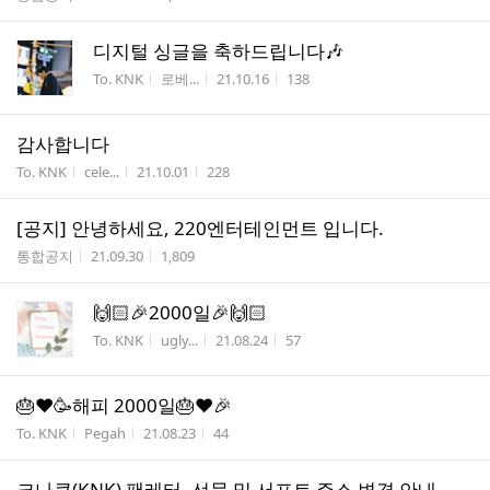
디지털 싱글을 축하드립니다🎶
게시판명
작성자
작성시간
조회수
To. KNK
로베...
21.10.16
138
감사합니다
게시판명
작성자
작성시간
조회수
To. KNK
cele...
21.10.01
228
[공지] 안녕하세요, 220엔터테인먼트 입니다.
게시판명
작성시간
조회수
통합공지
21.09.30
1,809
🙌🏻🎉2000일🎉🙌🏻
게시판명
작성자
작성시간
조회수
To. KNK
ugly...
21.08.24
57
🎂❤🥳해피 2000일🎂❤🎉
게시판명
작성자
작성시간
조회수
To. KNK
Pegah
21.08.23
44
크나큰(KNK) 팬레터, 선물 및 서포트 주소 변경 안내