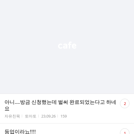
댓
아니….방금 신청했는데 벌써 완료되었는다고 하네
2
글
요
수
게시판명
작성자
작성시간
조회수
자유친목
토마토
23.09.26
159
댓
등업이라뇨!!!!
1