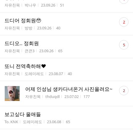
글
게시판명
작성자
작성시간
조회수
자유친목
박나우
23.09.26
51
수
댓
드디어 정회원🥹
2
글
게시판명
작성자
작성시간
조회수
자유친목
방방
23.09.26
40
수
댓
드디오.. 정회원
5
글
게시판명
작성자
작성시간
조회수
자유친목
큰큰3
23.09.26
65
수
또니 전역축하해❤
게시판명
작성자
작성시간
조회수
자유친목
도레미레도
23.08.07
40
댓
어제 인성님 생카다녀온거 사진올려요~
2
글
게시판명
작성자
작성시간
조회수
자유친목
thduqdl
23.07.02
177
수
보고싶다 울애들
게시판명
작성자
작성시간
조회수
To. KNK
도레미레도
23.06.08
65