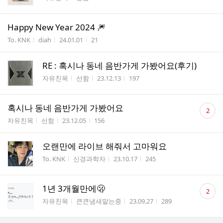
Happy New Year 2024 🎆
게시판명
작성자
작성시간
조회수
To. KNK
diah
24.01.01
21
RE : 혹시나 동네 음반가게 가봤어요(후기)
게시판명
작성자
작성시간
조회수
자유친목
선함
23.12.13
197
댓
혹시나 동네 음반가게 가봤어요
2
글
게시판명
작성자
작성시간
조회수
자유친목
선함
23.12.05
156
수
오랜만에 라이브 해줘서 고마워요
게시판명
작성자
작성시간
조회수
To. KNK
신경과학자
23.10.17
245
댓
1년 3개월만에🫢
2
글
게시판명
작성자
작성시간
조회수
자유친목
큰큰냄새맡는중
23.09.27
289
수