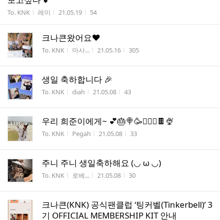
게시판명
작성자
작성시간
조회수
To. KNK
레이
21.05.19
54
크나큰왔어요❤️
게시판명
작성자
작성시간
조회수
To. KNK
마사...
21.05.16
305
생일 축하합니다 🎉
게시판명
작성자
작성시간
조회수
To. KNK
diah
21.05.08
43
우리 희준이에게~ 💕🎂🍭🥳🧚🏻‍♀️🍫🍨
게시판명
작성자
작성시간
조회수
To. KNK
Pegah
21.05.08
33
주니 주니 생일축하해요 (◡ ω ◡)
게시판명
작성자
작성시간
조회수
To. KNK
로베...
21.05.08
30
크나큰(KNK) 공식팬클럽 ‘팅커벨(Tinkerbell)’ 3
기 OFFICIAL MEMBERSHIP KIT 안내