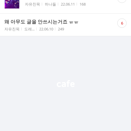
글
게시판명
작성자
작성시간
조회수
자유친목
하나둘
22.06.11
168
수
댓
왜 아무도 글을 안쓰시는거죠 ㅠㅠ
6
글
게시판명
작성자
작성시간
조회수
자유친목
도레...
22.06.10
249
수