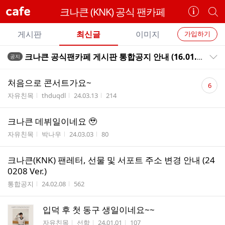
cafe
크나큰 (KNK) 공식 팬카페
카
개
페
별
개
정
카
게시판
최신글
이미지
가입하기
보
별
페
전
전
보
검
크나큰 공식팬카페 게시판 통합공지 안내 (16.01.29)
공지
카
공지목록 펼치기/접기
체
기
색
체
페
글
댓
글
처음으로 콘서트가요~
6
리
글
메
게시판명
작성자
작성시간
조회수
자유친목
thduqdl
24.03.13
214
스
수
뉴
트
크나큰 데뷔일이네요 🥹
게시판명
작성자
작성시간
조회수
자유친목
박나우
24.03.03
80
크나큰(KNK) 팬레터, 선물 및 서포트 주소 변경 안내 (24
0208 Ver.)
게시판명
작성시간
조회수
통합공지
24.02.08
562
입덕 후 첫 동구 생일이네요~~
게시판명
작성자
작성시간
조회수
자유친목
선함
24.01.01
107