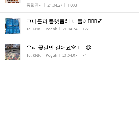
게시판명
작성시간
조회수
통합공지
21.04.27
1,003
크나큰과 플랫폼61 나들이🧚🏻‍♀️💕
게시판명
작성자
작성시간
조회수
To. KNK
Pegah
21.04.24
127
우리 꽃길만 걸어요🌸🧚🏻‍♀️😍
게시판명
작성자
작성시간
조회수
To. KNK
Pegah
21.04.07
74
안녕하십니까 나의 사랑스러운 크나큰
게시판명
작성자
작성시간
조회수
To. KNK
diah
21.04.06
46
I miss KNK
게시판명
작성자
작성시간
조회수
To. KNK
Dyah
21.04.04
19
최고의 선물 💕🌸🧚🏻‍♀️
게시판명
작성자
작성시간
조회수
To. KNK
Pegah
21.03.31
104