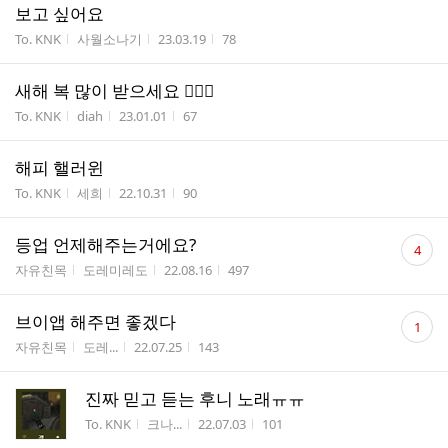
보고 싶어요
게시판명
작성자
작성시간
조회수
To. KNK
사월소나기
23.03.19
78
새해 복 많이 받으세요 🙇🏻‍♀️
게시판명
작성자
작성시간
조회수
To. KNK
diah
23.01.01
67
해피 핼러윈
게시판명
작성자
작성시간
조회수
To. KNK
세희
22.10.31
90
댓
등업 언제해주는거에요?
4
글
게시판명
작성자
작성시간
조회수
자유친목
도레미레도
22.08.16
497
수
댓
브이앱 해주면 좋겠다
1
글
게시판명
작성자
작성시간
조회수
자유친목
도레...
22.07.25
143
수
진짜 믿고 듣는 후니 노래ㅠㅠ
게시판명
작성자
작성시간
조회수
To. KNK
크나...
22.07.03
101