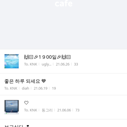
🙌🏻🎉1９00일🎉🙌🏻
게시판명
작성자
작성시간
조회수
To. KNK
ugly...
21.06.26
33
좋은 하루 되세요 💙
게시판명
작성자
작성시간
조회수
To. KNK
diah
21.06.19
19
🤍
게시판명
작성자
작성시간
조회수
To. KNK
동그리
21.06.06
73
보고싶다 💕