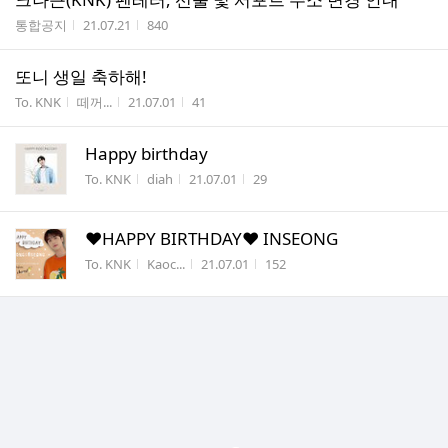
게시판명
작성시간
조회수
통합공지
21.07.21
840
또니 생일 축하해!
게시판명
작성자
작성시간
조회수
To. KNK
떼꺼...
21.07.01
41
Happy birthday
게시판명
작성자
작성시간
조회수
To. KNK
diah
21.07.01
29
♥HAPPY BIRTHDAY♥ INSEONG
게시판명
작성자
작성시간
조회수
To. KNK
Kaoc...
21.07.01
152