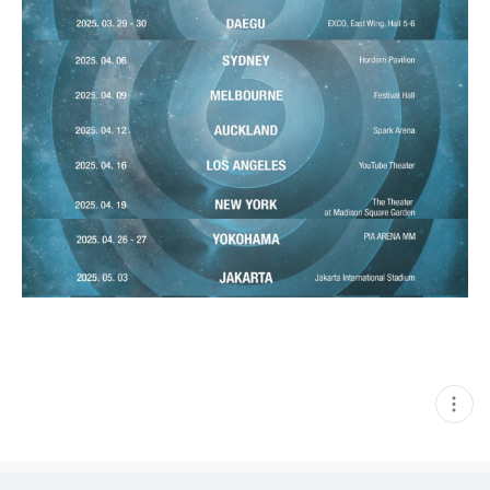
현
재
게
시
글
추