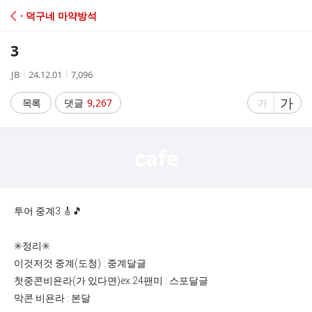
C
· 덕구네 마약방석
A
3
F
작
작
조
JB
24.12.01
7,096
성
성
회
E
자
시
수
글
가
글
목록
댓글
9,267
가
간
자
자
크
크
기
기
크
작
게
게
투어 중계3 🎸🎵
✳️정리✳️
이것저것 중계(도청) : 중계달글
첫중콘비욘라(가 있다면)ex.24팬미 : 스포달글
막콘 비욘라 : 본달