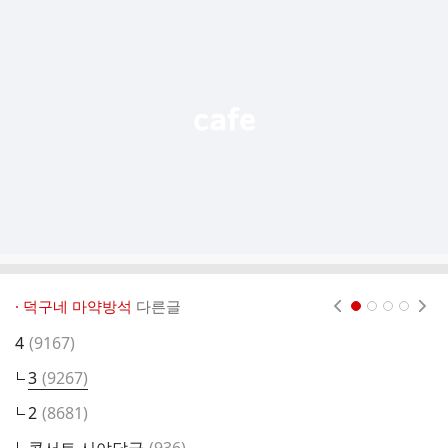
가
기
능
열
기
· 덕구네 마약방석
다른글
현재페이지 1
2
3
4
댓
4
(
9167
)
재
글
댓
3
(
9267
)
제
글
댓
2
(
8681
)
원
글
댓