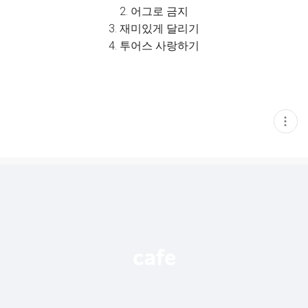
2. 어그로 금지
3. 재미있게 달리기
4. 투어스 사랑하기
현
재
게
시
글
추
가
기
능
열
기