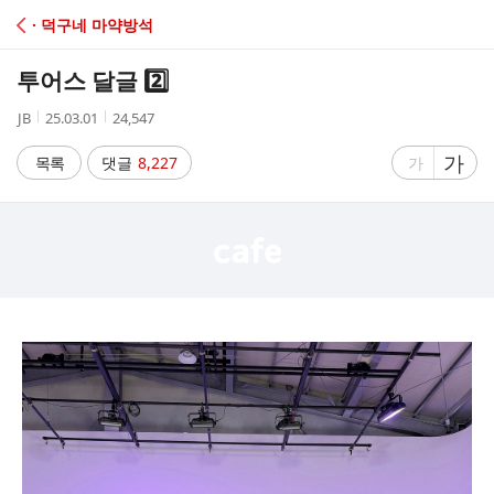
C
· 덕구네 마약방석
A
투어스 달글 2️⃣
F
작
작
조
JB
25.03.01
24,547
성
성
회
E
자
시
수
글
가
글
목록
댓글
8,227
가
간
자
자
크
크
기
기
크
작
게
게