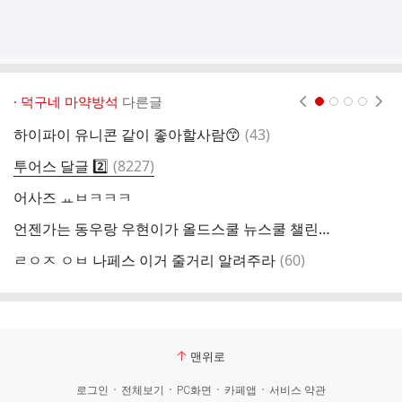
· 덕구네 마약방석
다른글
현재페이지 1
2
3
4
댓
하이파이 유니콘 같이 좋아할사람😙
(
43
)
아
글
댓
투어스 달글 2️⃣
(
8227
)
이
글
어사즈 ㅛㅂㅋㅋㅋ
유
언젠가는 동우랑 우현이가 올드스쿨 뉴스쿨 챌린지해줫으면 좋겠음
리
댓
ㄹㅇㅈ ㅇㅂ 나페스 이거 줄거리 알려주라
(
60
)
리
글
맨위로
로그인
전체보기
PC화면
카페앱
서비스 약관