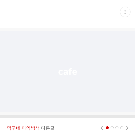
현
재
게
시
글
추
가
기
능
열
기
· 덕구네 마약방석
다른글
현재페이지 1
2
3
4