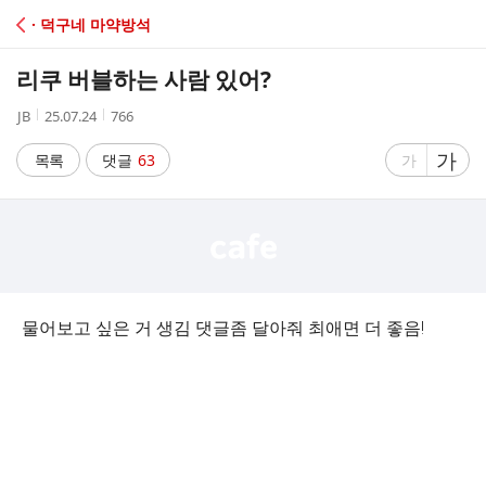
C
· 덕구네 마약방석
A
리쿠 버블하는 사람 있어?
F
작
작
조
JB
25.07.24
766
성
성
회
E
자
시
수
글
가
글
목록
댓글
63
가
간
자
자
크
크
기
기
크
작
게
게
물어보고 싶은 거 생김 댓글좀 달아줘 최애면 더 좋음!