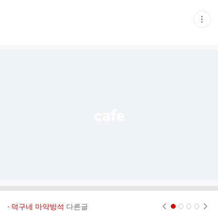
현
재
게
시
글
추
가
기
능
열
기
· 덕구네 마약방석
다른글
현재페이지 1
2
3
4