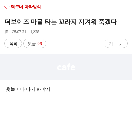
C
· 덕구네 마약방석
A
더보이즈 마플 타는 꼬라지 지겨워 죽겠다
F
작
작
조
JB
25.07.31
1,238
성
성
회
E
자
시
수
글
가
글
목록
댓글
99
가
간
자
자
크
크
기
기
크
작
게
게
윷놀이나 다시 봐야지