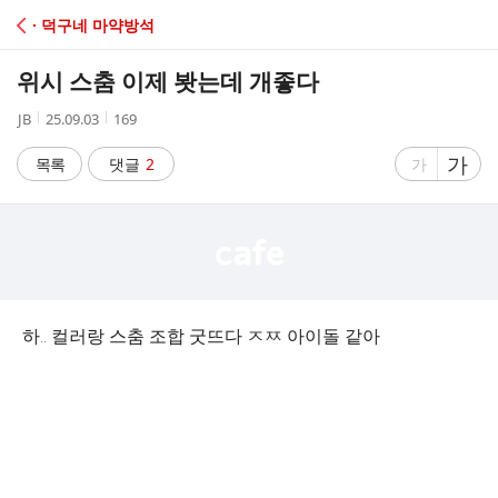
C
· 덕구네 마약방석
A
위시 스춤 이제 봣는데 개좋다
F
작
작
조
JB
25.09.03
169
성
성
회
E
자
시
수
글
가
글
목록
댓글
2
가
간
자
자
크
크
기
기
크
작
게
게
하.. 컬러랑 스춤 조합 굿뜨다 ㅈㅉ 아이돌 같아