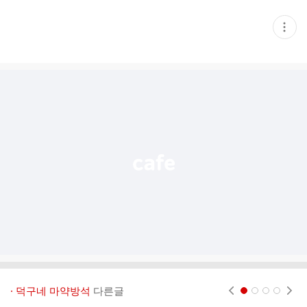
현
재
게
시
글
추
가
기
능
열
기
· 덕구네 마약방석
다른글
현재페이지 1
2
3
4