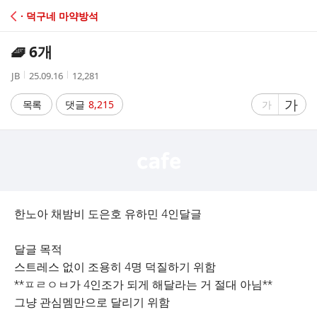
C
· 덕구네 마약방석
A
🧇 6개
F
작
작
조
JB
25.09.16
12,281
성
성
회
E
자
시
수
글
가
글
목록
댓글
8,215
가
간
자
자
크
크
기
기
크
작
게
게
한노아 채밤비 도은호 유하민 4인달글
달글 목적
스트레스 없이 조용히 4명 덕질하기 위함
**ㅍㄹㅇㅂ가 4인조가 되게 해달라는 거 절대 아님**
그냥 관심멤만으로 달리기 위함