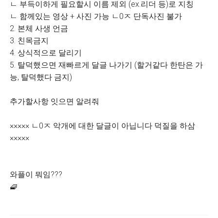
ㄴ 부득이하게 필요할시 이름 제외 (ex.리더 등)로 지칭
ㄴ 함께있는 영상 + 사진 가능 ㄴ0ㅈ 단독사진 불가
2. 본체 사생 언금
3. 친목금지
4. 상식적으로 달리기
5. 탈덕했으면 재빠르게 달글 나가기 (할거같다 한탄은 가
능, 탈덕했다 금지)
추가할사항 잇으면 알려줘
××××× ㄴ0ㅈ 악개에 대한 달글이 아닙니다 덕질을 하삼
×××××
와플이 뭐임???
🧇