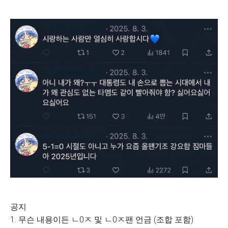
공지
1. 무슨 내용이든 ㄴ0ㅈ 및 ㄴ0ㅈ팬 언금 (조합 포함)