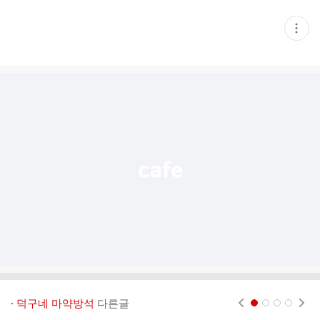
현
재
게
시
글
추
가
기
능
열
기
· 덕구네 마약방석
다른글
현재페이지 1
2
3
4