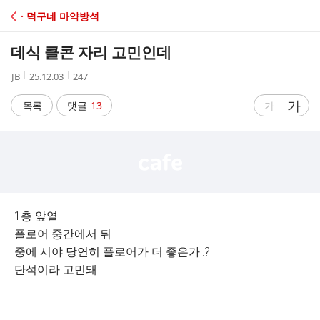
C
· 덕구네 마약방석
A
데식 클콘 자리 고민인데
F
작
작
조
JB
25.12.03
247
성
성
회
E
자
시
수
글
가
글
목록
댓글
13
가
간
자
자
크
크
기
기
크
작
게
게
1층 앞열
플로어 중간에서 뒤
중에 시야 당연히 플로어가 더 좋은가..?
단석이라 고민돼