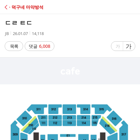
C
· 덕구네 마약방석
A
ㄷㄹ ㅌㄷ
F
작
작
조
JB
26.01.07
14,118
성
성
회
E
자
시
수
글
가
글
목록
댓글
6,008
가
간
자
자
크
크
기
기
크
작
게
게