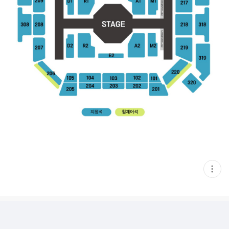
현
재
게
시
글
추
가
기