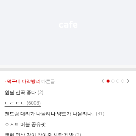
능
열
기
· 덕구네 마약방석
다른글
현재페이지 1
2
3
4
댓
원필 신곡 좋다
(
2
)
재
글
댓
ㄷㄹ ㅌㄷ
(
6008
)
ㅇ
글
댓
엔드림 대리가 나을려나 양도가 나을려나..
(
31
)
더
글
ㅇㅅㅌ 버블 공유팟
엑
댓
백현 영상 같이 찾아줄 사람 제발
(
2
)
드