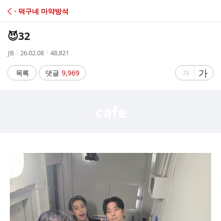
C
· 덕구네 마약방석
A
😈32
F
작
작
조
JB
26.02.08
48,821
성
성
회
E
자
시
수
글
가
글
목록
댓글
9,969
가
간
자
자
크
크
기
기
크
작
게
게