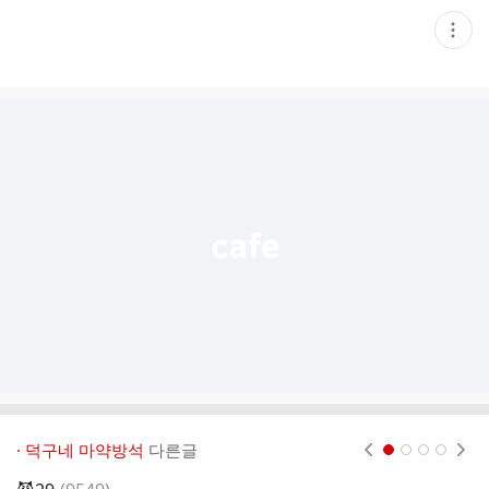
현
재
게
시
글
추
가
기
능
열
기
· 덕구네 마약방석
다른글
현재페이지 1
2
3
4