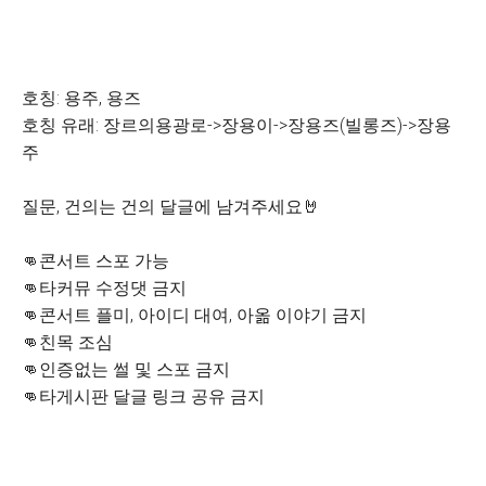
호칭: 용주, 용즈
호칭 유래: 장르의용광로->장용이->장용즈(빌롱즈)->장용
주
질문, 건의는 건의 달글에 남겨주세요🤘
👊콘서트 스포 가능
👊타커뮤 수정댓 금지
👊콘서트 플미, 아이디 대여, 아옮 이야기 금지
👊친목 조심
👊인증없는 썰 및 스포 금지
👊타게시판 달글 링크 공유 금지