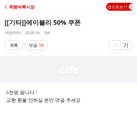
C
쭉빵벼룩시장
앱으로보기
A
[[기타]]
에이블리 50% 쿠폰
F
작
작
조
먀먕먀먀
25.05.10
104
성
성
회
E
자
시
수
글
가
글
목록
댓글
16
가
간
자
자
크
크
기
기
크
작
게
게
6천원 팝니다 !
교환 환불 안하실 분만 댓글 주세요