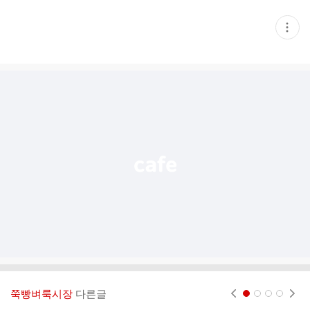
현
재
게
시
글
추
가
기
능
열
기
쭉빵벼룩시장
다른글
현재페이지 1
2
3
4