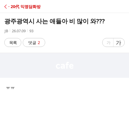
C
· 20代 익명담화방
A
광주광역시 사는 애들아 비 많이 와???
F
작
작
조
JB
26.07.09
93
성
성
회
E
자
시
수
글
가
글
목록
댓글
2
가
간
자
자
크
크
기
기
크
작
게
게
ㅠㅠ