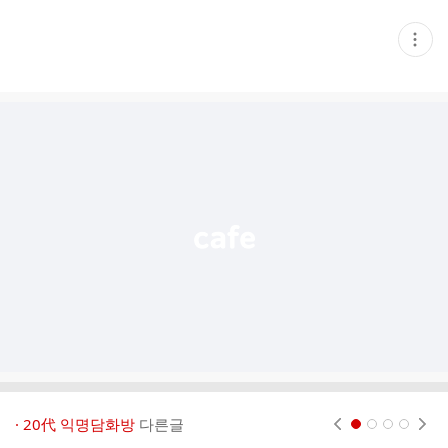
현
재
게
시
글
추
가
기
능
열
기
· 20代 익명담화방
다른글
현재페이지 1
2
3
4