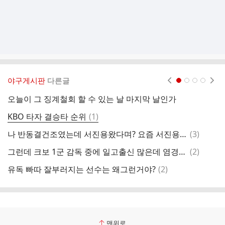
야구게시판
다른글
현재페이지 1
2
3
4
오늘이 그 징계철회 할 수 있는 날 마지막 날인가
오
댓
KBO 타자 결승타 순위
(
1
)
글
댓
나 반동결건조였는데 서진용왔다며? 요즘 서진용 어때?????
(
3
)
심
글
댓
그런데 크보 1군 감독 중에 일고출신 많은데 염경엽한테만 물어본건 아닐거 아니야
(
2
)
본
글
댓
유독 빠따 잘부러지는 선수는 왜그런거야?
(
2
)
오
글
맨위로