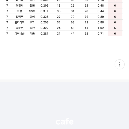
현
재
게
시
글
추
가
기
능
열
기