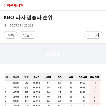
C
야구게시판
A
KBO 타자 결승타 순위
F
작
작
조
JB
26.07.08
25,262
성
성
회
E
자
시
수
글
가
글
목록
댓글
1
가
간
자
자
크
크
기
기
크
작
게
게