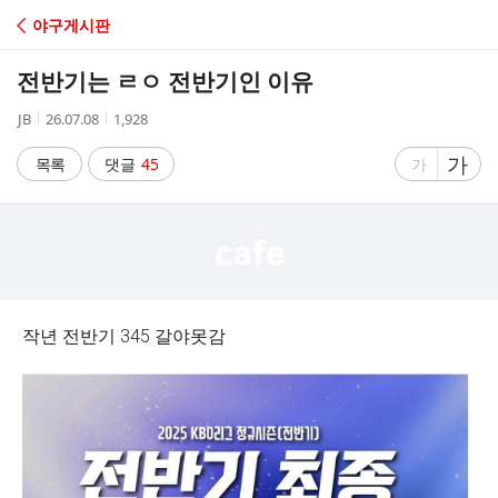
C
야구게시판
A
전반기는 ㄹㅇ 전반기인 이유
F
작
작
조
JB
26.07.08
1,928
성
성
회
E
자
시
수
글
가
글
목록
댓글
45
가
간
자
자
크
크
기
기
크
작
게
게
작년 전반기 345 갈야못감