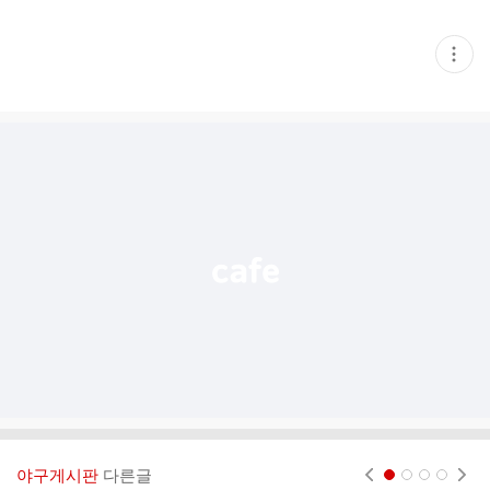
현
재
게
시
글
추
가
기
능
열
기
야구게시판
다른글
현재페이지 1
2
3
4