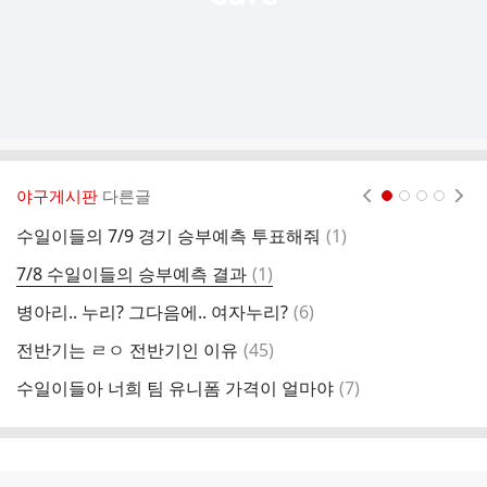
야구게시판
다른글
현재페이지 1
2
3
4
댓
수일이들의 7/9 경기 승부예측 투표해줘
(
1
)
유
글
댓
7/8 수일이들의 승부예측 결과
(
1
)
2
글
댓
병아리.. 누리? 그다음에.. 여자누리?
(
6
)
글
댓
전반기는 ㄹㅇ 전반기인 이유
(
45
)
글
댓
수일이들아 너희 팀 유니폼 가격이 얼마야
(
7
)
온
글