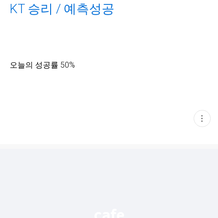
KT 승리 / 예측성공
오늘의 성공률 50%
현
재
게
시
글
추
가
기
능
열
기