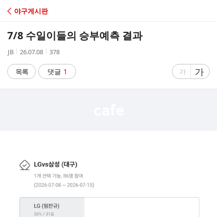
C
야구게시판
A
7/8 수일이들의 승부예측 결과
F
작
작
조
JB
26.07.08
378
성
성
회
E
자
시
수
글
가
글
목록
댓글
1
가
간
자
자
크
크
기
기
크
작
게
게