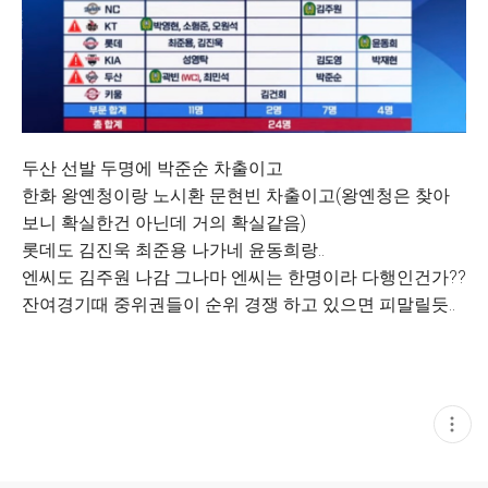
두산 선발 두명에 박준순 차출이고
한화 왕옌청이랑 노시환 문현빈 차출이고(왕옌청은 찾아
보니 확실한건 아닌데 거의 확실같음)
롯데도 김진욱 최준용 나가네 윤동희랑..
엔씨도 김주원 나감 그나마 엔씨는 한명이라 다행인건가??
잔여경기때 중위권들이 순위 경쟁 하고 있으면 피말릴듯..
현
재
게
시