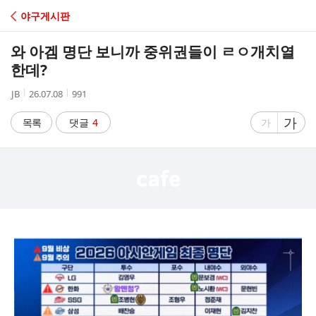
C
야구게시판
A
와 아겜 명단 보니까 중위권들이 ㄹㅇ개치열
F
한데?
작
작
조
JB
26.07.08
991
E
성
성
회
자
시
수
글
가
글
목록
댓글
4
가
간
자
자
크
크
기
기
크
작
게
게