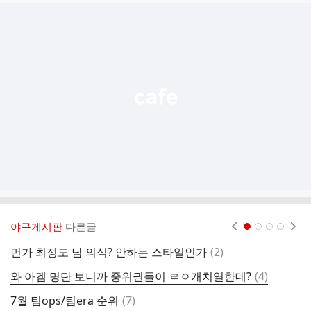
글
추
가
기
능
열
기
야구게시판
다른글
현재페이지 1
2
3
4
댓
먼가 최정도 남 의식? 안하는 스타일인가
(
2
)
병
글
댓
와 아겜 명단 보니까 중위권들이 ㄹㅇ개치열한데?
(
4
)
전
글
댓
7월 팀ops/팀era 순위
(
7
)
수