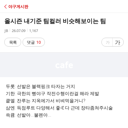
C
야구게시판
A
올시즌 내기준 팀컬러 비슷해보이는 팀
F
작
작
조
JB
26.07.09
1,167
성
성
회
E
자
시
수
글
가
글
목록
댓글
10
가
간
자
자
크
크
기
기
크
작
게
게
두롯: 선발은 블랙핑크 타자는 거지
기한: 극한의 뻥야구 작전수행이란걸 해라 제발
킅엘: 잔루는 지옥에가서 비벼먹을거니?
삼엔: 득점루트 다양해서 좋🤙다 근데 장타좀쳐주시술
쓱큠: 선발아....불펜아....