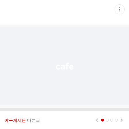
현
재
게
시
글
추
가
기
능
열
기
야구게시판
다른글
현재페이지 1
2
3
4