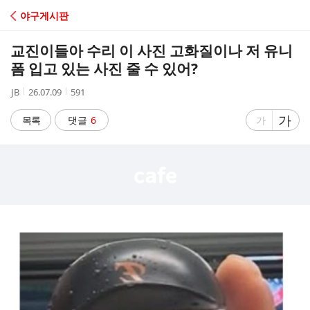
C
야구게시판
A
교진이들아 수리 이 사진 고화질이나 저 유니
F
폼 입고 있는 사진 줄 수 있어?
작
작
조
JB
26.07.09
591
E
성
성
회
자
시
수
글
가
글
목록
댓글
6
가
간
자
자
크
크
기
기
크
작
게
게