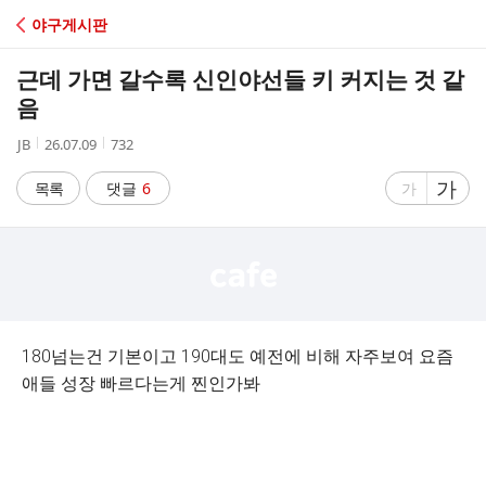
C
야구게시판
A
근데 가면 갈수록 신인야선들 키 커지는 것 같
F
음
작
작
조
JB
26.07.09
732
E
성
성
회
자
시
수
글
가
글
목록
댓글
6
가
간
자
자
크
크
기
기
크
작
게
게
180넘는건 기본이고 190대도 예전에 비해 자주보여 요즘
애들 성장 빠르다는게 찐인가봐