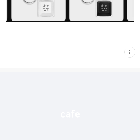
현
재
게
시
글
추
가
기
능
열
기