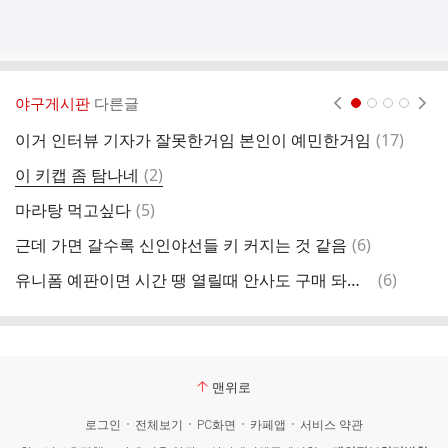
야구게시판
다른글
현재페이지 1
2
3
4
댓
이거 인터뷰 기자가 잘못한거임 본인이 예민한거임
(
17
)
가
글
댓
이 키캡 좀 탐나네
(
2
)
글
댓
마라탕 먹고싶다
(
5
)
엘
글
댓
근데 가면 갈수록 신인야선들 키 커지는 것 같음
(
6
)
헐
글
댓
유니폼 예판이면 시간 땡 열릴때 안사도 구매 돠지??
(
6
)
올
글
맨위로
로그인
전체보기
PC화면
카페앱
서비스 약관