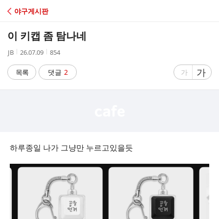
C
야구게시판
A
이 키캡 좀 탐나네
F
작
작
조
JB
26.07.09
854
성
성
회
E
자
시
수
글
가
글
목록
댓글
2
가
간
자
자
크
크
기
기
크
작
게
게
하루종일 나가 그냥만 누르고있을듯