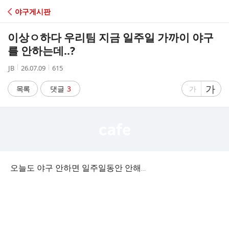
C
야구게시판
A
이상ㅇ하다 우리팀 지금 일주일 가까이 야구
F
를 안하는데..?
작
작
조
JB
26.07.09
615
E
성
성
회
자
시
수
글
가
글
목록
댓글
3
가
간
자
자
크
크
기
기
크
작
게
게
오늘도 야구 안하면 일주일동안 안해...