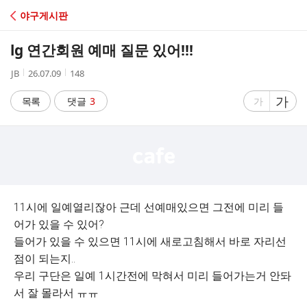
C
야구게시판
A
lg 연간회원 예매 질문 있어!!!
F
작
작
조
JB
26.07.09
148
성
성
회
E
자
시
수
글
가
글
목록
댓글
3
가
간
자
자
크
크
기
기
크
작
게
게
11시에 일예열리잖아 근데 선예매있으면 그전에 미리 들
어가 있을 수 있어?
들어가 있을 수 있으면 11시에 새로고침해서 바로 자리선
점이 되는지..
우리 구단은 일예 1시간전에 막혀서 미리 들어가는거 안돠
서 잘 몰라서 ㅠㅠ