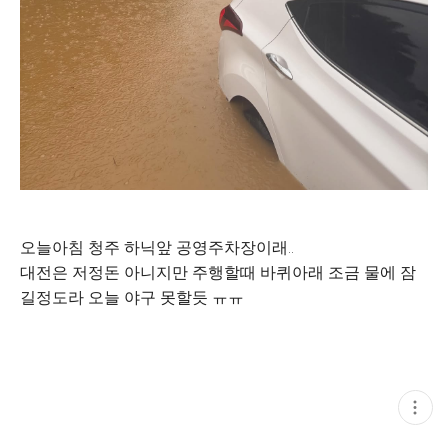
오늘아침 청주 하닉앞 공영주차장이래..
대전은 저정돈 아니지만 주행할때 바퀴아래 조금 물에 잠
길정도라 오늘 야구 못할듯 ㅠㅠ
현
재
게