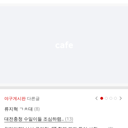
시
글
추
가
기
능
열
기
야구게시판
다른글
현재페이지 1
2
3
4
댓
류지혁 ㄱㅊ대
(
8
)
l
글
댓
대전충청 수일이들 조심하렴..
(
13
)
클
글