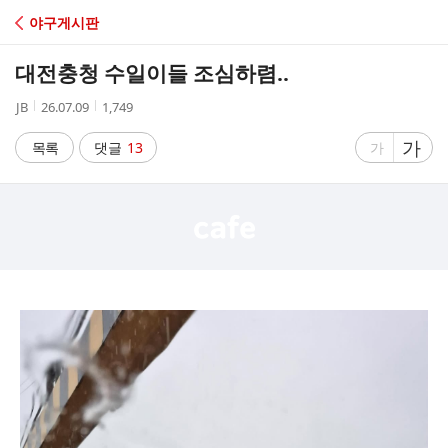
C
야구게시판
A
대전충청 수일이들 조심하렴..
F
작
작
조
JB
26.07.09
1,749
성
성
회
E
자
시
수
글
가
글
목록
댓글
13
가
간
자
자
크
크
기
기
크
작
게
게