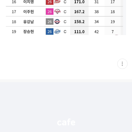
현
재
게
시
글
추
가
기
능
열
기