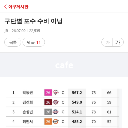
C
야구게시판
A
구단별 포수 수비 이닝
F
작
작
조
JB
26.07.09
22,535
성
성
회
E
자
시
수
글
가
글
목록
댓글
11
가
간
자
자
크
크
기
기
크
작
게
게