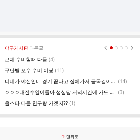
야구게시판
다른글
현재페이지 1
2
3
4
댓
근데 수비할때 다들
(
4
)
라
글
댓
구단별 포수 수비 이닝
(
11
)
오
글
댓
너네가 야선인데 경기 끝나고 집에가서 금목걸이가 없어진걸 알게되면 어떻게 할거임?
(
14
)
아
글
댓
ㅇㅇㅇ대전수일이들아 성심당 저녁시간에 가도 재고많아?
(
3
)
암
글
댓
올스타 다들 친구랑 가겠지??
(
1
)
글
맨위로