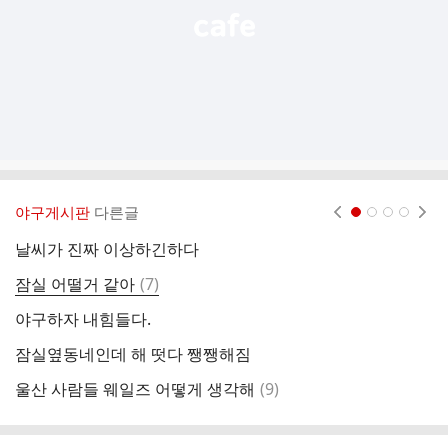
야구게시판
다른글
현재페이지 1
2
3
4
날씨가 진짜 이상하긴하다
서
댓
잠실 어떨거 같아
(
7
)
고
글
야구하자 내힘들다.
낼
잠실옆동네인데 해 떳다 쨍쨍해짐
양
댓
울산 사람들 웨일즈 어떻게 생각해
(
9
)
글