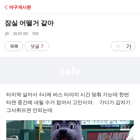
C
야구게시판
A
잠실 어떨거 같아
F
작
작
조
JB
26.07.09
700
성
성
회
E
자
시
수
글
가
글
목록
댓글
7
가
간
자
자
크
크
기
기
크
작
게
게
타지역 살아서 4시에 버스 타야지 시간 맞춰 가는데 한번
타면 중간에 내릴 수가 없어서 고민이야...... 가다가 갑자기
그사취뜨면 안되는데