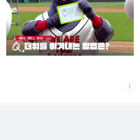
현
재
게
시
글
추
가
기
능
열
기